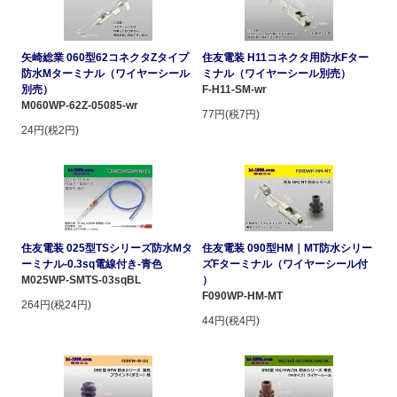
矢崎総業 060型62コネクタZタイプ
住友電装 H11コネクタ用防水Fター
防水Mターミナル（ワイヤーシール
ミナル（ワイヤーシール別売）
別売）
F-H11-SM-wr
M060WP-62Z-05085-wr
77円(税7円)
24円(税2円)
住友電装 025型TSシリーズ防水Mタ
住友電装 090型HM｜MT防水シリー
ーミナル-0.3sq電線付き-青色
ズFターミナル（ワイヤーシール付
M025WP-SMTS-03sqBL
）
F090WP-HM-MT
264円(税24円)
44円(税4円)