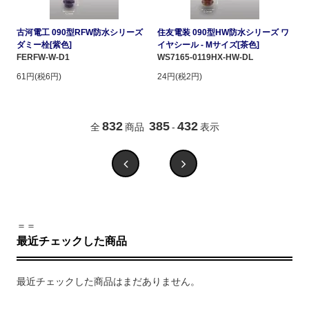
古河電工 090型RFW防水シリーズ
住友電装 090型HW防水シリーズ ワ
ダミー栓[紫色]
イヤシール - Mサイズ[茶色]
FERFW-W-D1
WS7165-0119HX-HW-DL
61円(税6円)
24円(税2円)
832
385
432
全
商品
-
表示
＝＝
最近チェックした商品
最近チェックした商品はまだありません。