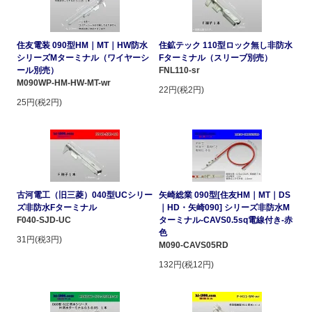
住友電装 090型HM｜MT｜HW防水
住鉱テック 110型ロック無し非防水
シリーズMターミナル（ワイヤーシ
Fターミナル（スリーブ別売）
ール別売）
FNL110-sr
M090WP-HM-HW-MT-wr
22円(税2円)
25円(税2円)
古河電工（旧三菱）040型UCシリー
矢崎総業 090型[住友HM｜MT｜DS
ズ非防水Fターミナル
｜HD・矢崎090] シリーズ非防水M
F040-SJD-UC
ターミナル-CAVS0.5sq電線付き-赤
色
31円(税3円)
M090-CAVS05RD
132円(税12円)