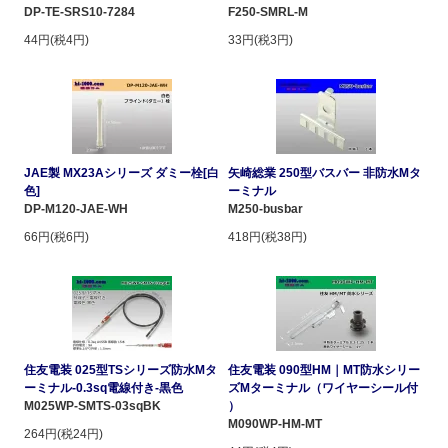
DP-TE-SRS10-7284
F250-SMRL-M
44円(税4円)
33円(税3円)
JAE製 MX23Aシリーズ ダミー栓[白
矢崎総業 250型バスバー 非防水Mタ
色]
ーミナル
DP-M120-JAE-WH
M250-busbar
66円(税6円)
418円(税38円)
住友電装 025型TSシリーズ防水Mタ
住友電装 090型HM｜MT防水シリー
ーミナル-0.3sq電線付き-黒色
ズMターミナル（ワイヤーシール付
M025WP-SMTS-03sqBK
）
M090WP-HM-MT
264円(税24円)