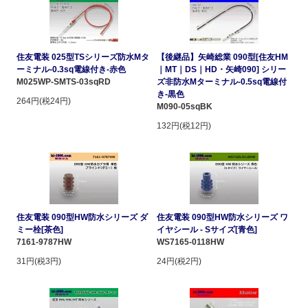
住友電装 025型TSシリーズ防水Mタ
【後継品】矢崎総業 090型[住友HM
ーミナル-0.3sq電線付き-赤色
｜MT｜DS｜HD・矢崎090] シリー
M025WP-SMTS-03sqRD
ズ非防水Mターミナル-0.5sq電線付
き-黒色
264円(税24円)
M090-05sqBK
132円(税12円)
住友電装 090型HW防水シリーズ ダ
住友電装 090型HW防水シリーズ ワ
ミー栓[茶色]
イヤシール - Sサイズ[青色]
7161-9787HW
WS7165-0118HW
31円(税3円)
24円(税2円)