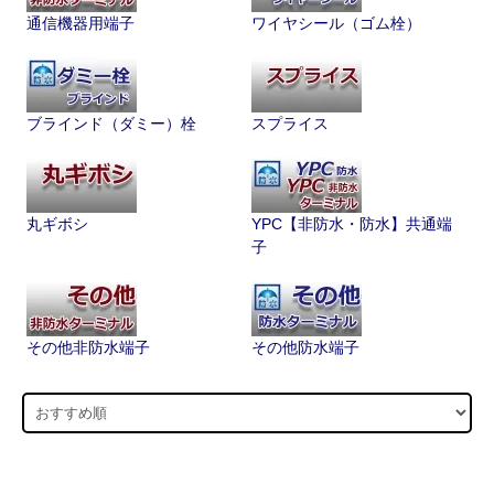
通信機器用端子
ワイヤシール（ゴム栓）
ブラインド（ダミー）栓
スプライス
丸ギボシ
YPC【非防水・防水】共通端
子
その他非防水端子
その他防水端子