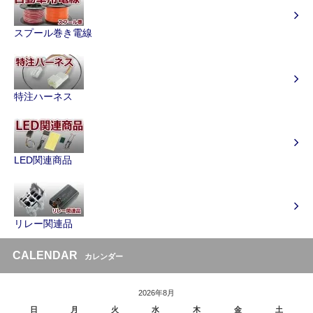
スプール巻き電線
特注ハーネス
LED関連商品
リレー関連品
CALENDAR
カレンダー
2026年8月
日
月
火
水
木
金
土