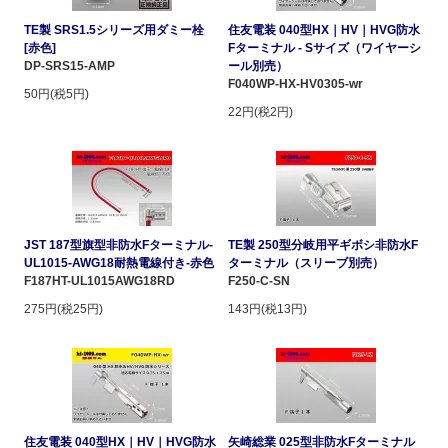
TE製 SRS1.5シリーズ用ダミー栓
住友電装 040型HX｜HV｜HVG防水
[赤色]
Fターミナル - Sサイズ（ワイヤーシ
DP-SRS15-AMP
ール別売）
F040WP-HX-HV0305-wr
50円(税5円)
22円(税2円)
JST 187型旗型非防水Fターミナル-
TE製 250型分岐用平ギボシ非防水F
UL1015-AWG18耐熱電線付き-赤色
ターミナル（スリーブ別売）
F187HT-UL1015AWG18RD
F250-C-SN
275円(税25円)
143円(税13円)
住友電装 040型HX｜HV｜HVG防水
矢崎総業 025型非防水Fターミナル