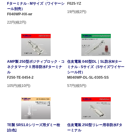
Fターミナル - Mサイズ（ワイヤーシ
F025-YZ
ール別売）
19円(税2円)
F040WP-HX-wr
22円(税2円)
AMP製 250型ポジティブロック・コ
住友電装 040型DL｜SL防水Mター
ネクタマークⅡ用非防水Fターミナ
ミナル - Sサイズ（Sサイズワイヤー
ル
シール付）
F250-TE-0454-2
M040WP-DL-SL-0305-SS
105円(税10円)
57円(税5円)
TE製 SRS1.0シリーズ用ダミー栓
住友電装 250型リレー用非防水Fタ
[白色]
ーミナル