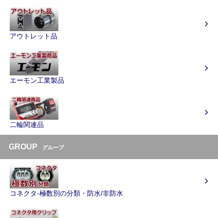
アウトレット品
エーモン工業製品
二輪関連品
GROUP
グループ
コネクタ-極数別の分類・防水/非防水