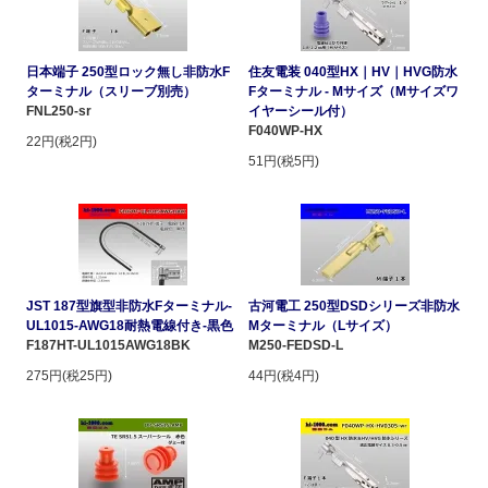
日本端子 250型ロック無し非防水F
住友電装 040型HX｜HV｜HVG防水
ターミナル（スリーブ別売）
Fターミナル - Mサイズ（Mサイズワ
FNL250-sr
イヤーシール付）
F040WP-HX
22円(税2円)
51円(税5円)
JST 187型旗型非防水Fターミナル-
古河電工 250型DSDシリーズ非防水
UL1015-AWG18耐熱電線付き-黒色
Mターミナル（Lサイズ）
F187HT-UL1015AWG18BK
M250-FEDSD-L
275円(税25円)
44円(税4円)