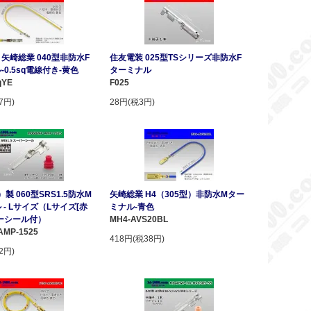
矢崎総業 040型非防水F
住友電装 025型TSシリーズ非防水F
0.5sq電線付き-黄色
ターミナル
qYE
F025
7円)
28円(税3円)
）製 060型SRS1.5防水M
矢崎総業 H4（305型）非防水Mター
 - Lサイズ（Lサイズ[赤
ミナル-青色
ーシール付）
MH4-AVS20BL
AMP-1525
418円(税38円)
2円)