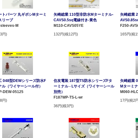
ートパーツ 丸ギボシMターミ
矢崎総業 110型非防水Mターミナル-
矢崎総業 
スリーブ
CAVS0.5sq電線付き-黄色
AVS0.8
sleeves-M
M110-CAVS05YE
F250-AVS
3円)
132円(税12円)
165円(税1
 048型DEWシリーズ防水F
住友電装 187型TS防水シリーズFタ
矢崎総業 
ナル（ワイヤーシール付）
ーミナル - Lサイズ（ワイヤーシール
Mターミナ
P-DEW-05125
別売）
M060-HLC
F187WP-TS-L-wr
8円)
17円(税2円
36円(税3円)