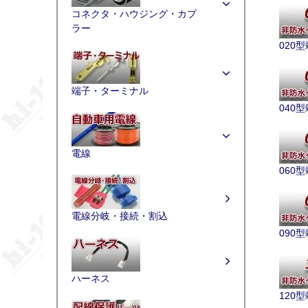
コネクタ・ハウジング・カプ
ラー
020
端子・ターミナル
040
電線
060
電線分岐・接続・割込
090
ハーネス
120