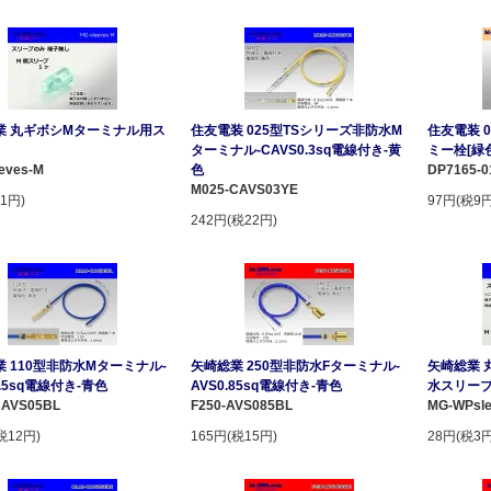
業 丸ギボシMターミナル用ス
住友電装 025型TSシリーズ非防水M
住友電装 
ターミナル-CAVS0.3sq電線付き-黄
ミー栓[緑
eves-M
色
DP7165-
M025-CAVS03YE
1円)
97円(税9円
242円(税22円)
 110型非防水Mターミナル-
矢崎総業 250型非防水Fターミナル-
矢崎総業 
0.5sq電線付き-青色
AVS0.85sq電線付き-青色
水スリー
CAVS05BL
F250-AVS085BL
MG-WPsle
税12円)
165円(税15円)
28円(税3円