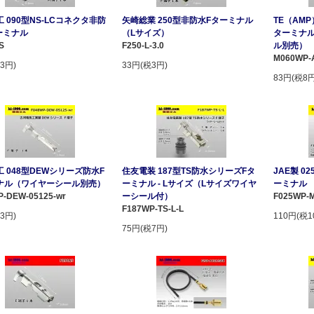
 090型NS-LCコネクタ非防
矢崎総業 250型非防水Fターミナル
TE（AMP
ーミナル
（Lサイズ）
ターミナル
S
F250-L-3.0
ル別売）
M060WP-
3円)
33円(税3円)
83円(税8円
 048型DEWシリーズ防水F
住友電装 187型TS防水シリーズFタ
JAE製 0
ナル（ワイヤーシール別売）
ーミナル - Lサイズ（Lサイズワイヤ
ーミナル
P-DEW-05125-wr
ーシール付）
F025WP-M
F187WP-TS-L-L
3円)
110円(税1
75円(税7円)