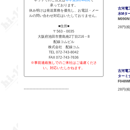
ネットでのご注文は
年中無休24時間
で
承っております。
古河電工
休み明けは発送業務を優先し、お電話・メー
水Mタ
ルの問い合わせ対応はいたしておりません。
M090N
■住所■
28円(税
〒563－0035
大阪府池田市豊島南2丁目216－8
配線コムビル
株式会社 配線コム
TEL 072-743-8042
FAX 072-743-7636
※事前連絡無しでのご来社はご遠慮くださ
い。対応いたしかねます。
古河電工
ターミ
F048W
-------------------------------
28円(税