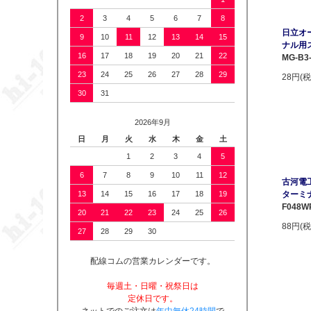
2
3
4
5
6
7
8
日立オ
9
10
11
12
13
14
15
ナル用
16
17
18
19
20
21
22
MG-B3-
23
24
25
26
27
28
29
28円(税
30
31
2026年9月
日
月
火
水
木
金
土
1
2
3
4
5
6
7
8
9
10
11
12
古河電工
13
14
15
16
17
18
19
ターミ
F048W
20
21
22
23
24
25
26
88円(税
27
28
29
30
配線コムの営業カレンダーです。
毎週土・日曜・祝祭日は
定休日です。