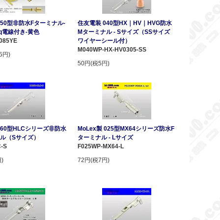
250型非防水Fターミナル-
住友電装 040型HX｜HV｜HVG防水
5sq電線付き-黄色
Mターミナル - Sサイズ（SSサイズ
085YE
ワイヤーシール付）
M040WP-HX-HV0305-SS
5円)
50円(税5円)
060型HLCシリーズ非防水
MoLex製 025型MX64シリーズ防水F
ル（Sサイズ）
ターミナル - Lサイズ
-S
F025WP-MX64-L
)
72円(税7円)