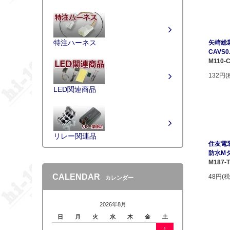
特注ハーネス
矢崎総業
CAVS
M110-
132円(
LED関連商品
リレー関連品
住友電装
防水M
M187-
CALENDAR
48円(税
カレンダー
2026年8月
日
月
火
水
木
金
土
1