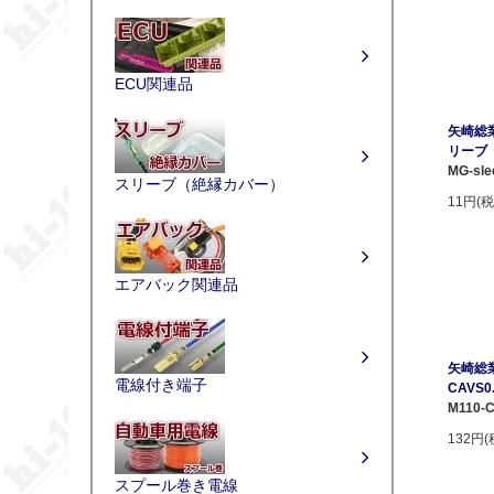
ECU関連品
矢崎総
リーブ
MG-sle
スリーブ（絶縁カバー）
11円(税
エアバック関連品
矢崎総業
電線付き端子
CAVS
M110-
132円(
スプール巻き電線