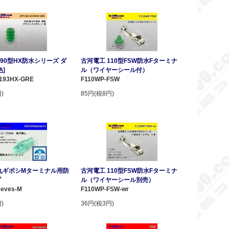
090型HX防水シリーズ ダ
古河電工 110型FSW防水Fターミナ
色]
ル（ワイヤーシール付）
0193HX-GRE
F110WP-FSW
)
85円(税8円)
丸ギボシMターミナル用防
古河電工 110型FSW防水Fターミナ
ブ
ル（ワイヤーシール別売）
eves-M
F110WP-FSW-wr
)
36円(税3円)