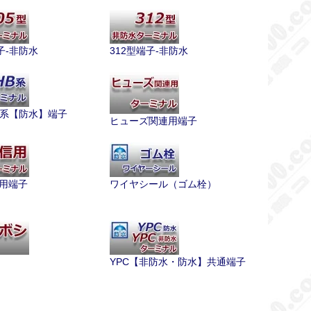
子-非防水
312型端子-非防水
H系【防水】端子
ヒューズ関連用端子
用端子
ワイヤシール（ゴム栓）
YPC【非防水・防水】共通端子