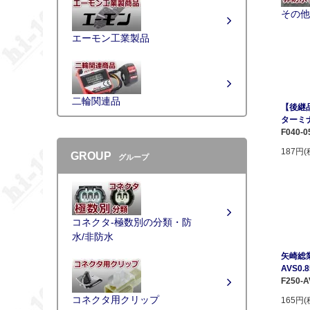
その他
エーモン工業製品
二輪関連品
【後継品
ターミナ
F040-0
187円(
GROUP
グループ
コネクタ-極数別の分類・防
水/非防水
矢崎総業
AVS0
F250-
コネクタ用クリップ
165円(