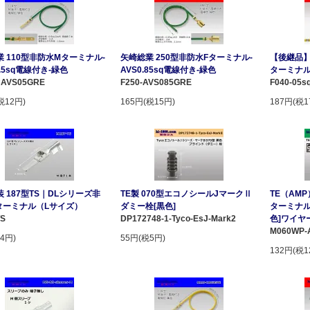
 110型非防水Mターミナル-
矢崎総業 250型非防水Fターミナル-
【後継品】
0.5sq電線付き-緑色
AVS0.85sq電線付き-緑色
ターミナル-
CAVS05GRE
F250-AVS085GRE
F040-05s
税12円)
165円(税15円)
187円(税1
 187型TS｜DLシリーズ非
TE製 070型エコノシールJマークⅡ
TE（AMP
ターミナル（Lサイズ）
ダミー栓[黒色]
ターミナル
TS
DP172748-1-Tyco-EsJ-Mark2
色]ワイヤ
M060WP-
4円)
55円(税5円)
132円(税1