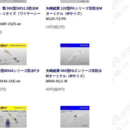
）製 060型SRS1.5防水M
矢崎総業 120型PAシリーズ非防水M
 - Lサイズ（ワイヤーシー
ターミナル（Mサイズ）
M120-YZ-PA
AMP-1525-wr
14円(税1円)
)
25型MX44シリーズ防水Fタ
矢崎総業 060型HLCシリーズ非防水
Mターミナル（Mサイズ）
X44-JAE-wr
M060-HLC-M
0円)
40円(税4円)