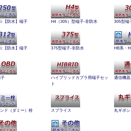
型☆【防水】端子
H4（305）型端子-非防水
305型端
型☆【防水】端子
375型端子-非防水
HB系・
端子
ハイブリッドカプラ用端子セッ
通信機器
ト
ンド（ダミー）栓
スプライス
丸ギボシ