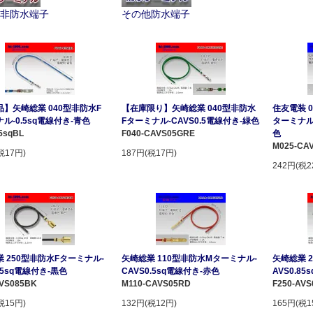
非防水端子
その他防水端子
】矢崎総業 040型非防水F
【在庫限り】矢崎総業 040型非防水
住友電装 
ル-0.5sq電線付き-青色
Fターミナル-CAVS0.5電線付き-緑色
ターミナル-
5sqBL
F040-CAVS05GRE
色
M025-CA
税17円)
187円(税17円)
242円(税2
 250型非防水Fターミナル-
矢崎総業 110型非防水Mターミナル-
矢崎総業 
.85sq電線付き-黒色
CAVS0.5sq電線付き-赤色
AVS0.8
AVS085BK
M110-CAVS05RD
F250-AV
税15円)
132円(税12円)
165円(税1