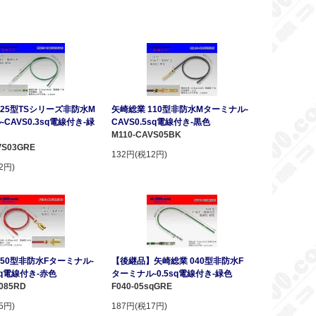
025型TSシリーズ非防水M
矢崎総業 110型非防水Mターミナル-
CAVS0.3sq電線付き-緑
CAVS0.5sq電線付き-黒色
M110-CAVS05BK
VS03GRE
132円(税12円)
2円)
250型非防水Fターミナル-
【後継品】矢崎総業 040型非防水F
5sq電線付き-赤色
ターミナル-0.5sq電線付き-緑色
S085RD
F040-05sqGRE
5円)
187円(税17円)