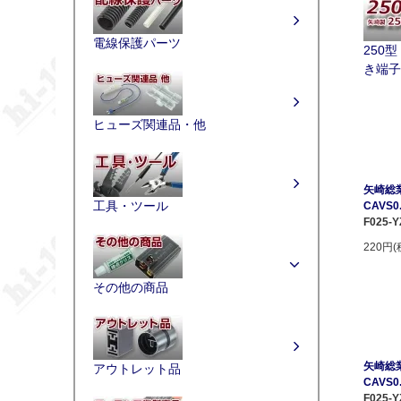
電線保護パーツ
250型
き端子
ヒューズ関連品・他
矢崎総業
工具・ツール
CAVS
F025-
220円(
その他の商品
矢崎総業
アウトレット品
CAVS
F025-