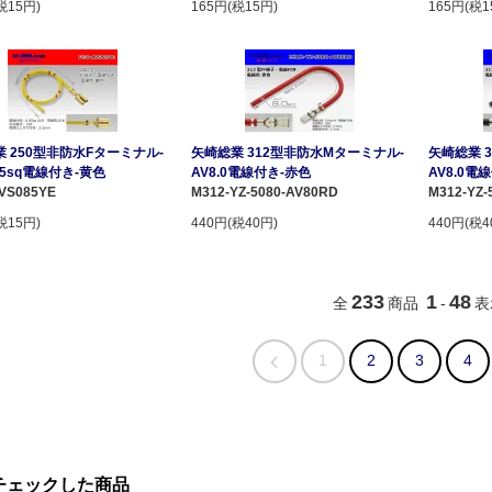
税15円)
165円(税15円)
165円(税1
 250型非防水Fターミナル-
矢崎総業 312型非防水Mターミナル-
矢崎総業 
.85sq電線付き-黄色
AV8.0電線付き-赤色
AV8.0電
AVS085YE
M312-YZ-5080-AV80RD
M312-YZ-
税15円)
440円(税40円)
440円(税4
233
1
48
全
商品
-
表
1
2
3
4
チェックした商品