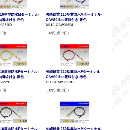
110型非防水Mターミナル-
矢崎総業 110型非防水Mターミナル-
5sq電線付き-赤色
CAVS0.5sq電線付き-青色
VS05RD
M110-CAVS05BL
2円)
132円(税12円)
110型非防水Fターミナル-
矢崎総業 110型非防水Fターミナル-
5sq電線付き-黄色
CAVS0.5sq電線付き-赤色
S05YE
F110-CAVS05RD
2円)
132円(税12円)
110型非防水Fターミナル-
矢崎総業 250型非防水Mターミナル-