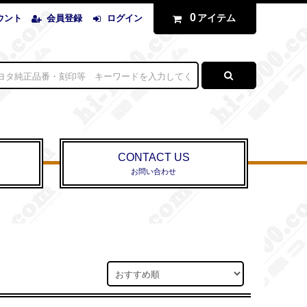
0
アイテム
ウント
会員登録
ログイン
CONTACT US
お問い合わせ