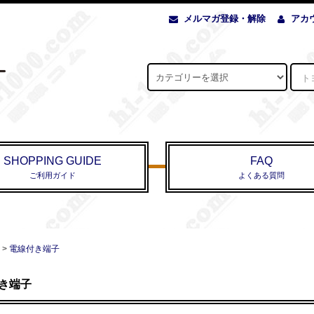
メルマガ登録・解除
アカ
SHOPPING GUIDE
FAQ
ご利用ガイド
よくある質問
>
電線付き端子
き端子