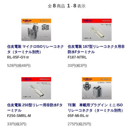
8
1
8
全
商品
-
表示
住友電装 マイクロISOリレーコネク
住友電装 187型リレーコネクタ用非
タ（ターミナル別売）
防水Fターミナル
RL-05F-GY-tr
F187-NTRL
528円(税48円)
33円(税3円)
住友電装 250型リレー用非防水Fタ
TE製 車載用プラグイン ミニ ISO
ーミナル
リレーコネクタ（ターミナル別売）
F250-SMRL-M
05F-MI-RL-tr
33円(税3円)
275円(税25円)