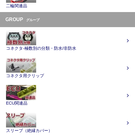
二輪関連品
GROUP
グループ
コネクタ-極数別の分類・防水/非防水
コネクタ用クリップ
ECU関連品
スリーブ（絶縁カバー）