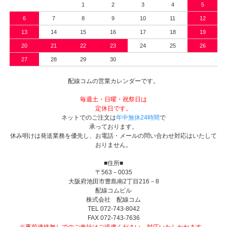
1
2
3
4
5
6
7
8
9
10
11
12
13
14
15
16
17
18
19
20
21
22
23
24
25
26
27
28
29
30
配線コムの営業カレンダーです。
毎週土・日曜・祝祭日は
定休日です。
ネットでのご注文は
年中無休24時間
で
承っております。
休み明けは発送業務を優先し、お電話・メールの問い合わせ対応はいたして
おりません。
■住所■
〒563－0035
大阪府池田市豊島南2丁目216－8
配線コムビル
株式会社 配線コム
TEL 072-743-8042
FAX 072-743-7636
※事前連絡無しでのご来社はご遠慮ください。対応いたしかねます。