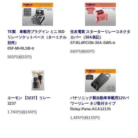
TE製 車載用プラグイン ミニ ISO
住友電装 スターターリレーコネクタ
リレーソケットベース（ターミナル
カバー（30A表記）
別売）
ST-RL4PCON-30A-SWS-tr
05F-MI-RLSB-tr
660円(税60円)
583円(税53円)
エーモン 【3237】リレー
パナソニック製自動車車載用12Vパ
3237
ワーリレー ネジ取付タイプ
Relay-Pana-ACA12135
1,760円(税160円)
1,485円(税135円)