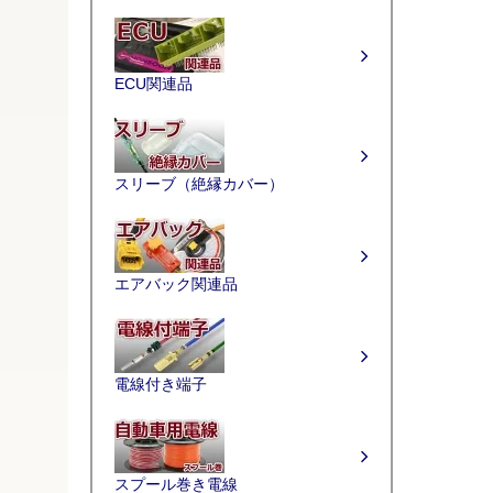
ECU関連品
スリーブ（絶縁カバー）
エアバック関連品
電線付き端子
スプール巻き電線