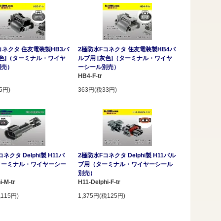
コネクタ 住友電装製HB3バ
2極防水Fコネクタ 住友電装製HB4バ
黒色]（ターミナル・ワイヤ
ルブ用 [灰色]（ターミナル・ワイヤ
別売）
ーシール別売）
HB4-F-tr
5円)
363円(税33円)
ネクタ Delphi製 H11バ
2極防水Fコネクタ Delphi製 H11バル
ターミナル・ワイヤーシー
ブ用（ターミナル・ワイヤーシール
別売）
i-M-tr
H11-Delphi-F-tr
税115円)
1,375円(税125円)