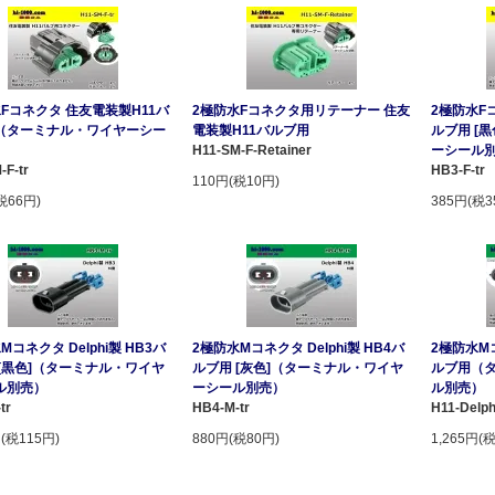
Fコネクタ 住友電装製H11バ
2極防水Fコネクタ用リテーナー 住友
2極防水F
（ターミナル・ワイヤーシー
電装製H11バルブ用
ルブ用 [
）
H11-SM-F-Retainer
ーシール
-F-tr
HB3-F-tr
110円(税10円)
税66円)
385円(税3
Mコネクタ Delphi製 HB3バ
2極防水Mコネクタ Delphi製 HB4バ
2極防水Mコ
 [黒色]（ターミナル・ワイヤ
ルブ用 [灰色]（ターミナル・ワイヤ
ルブ用（
ル別売）
ーシール別売）
ル別売）
tr
HB4-M-tr
H11-Delph
円(税115円)
880円(税80円)
1,265円(