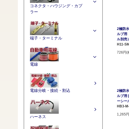
コネクタ・ハウジング・カプ
ラー
2極防水
ルブ用
端子・ターミナル
ル別売
H11-SM
726円(
電線
電線分岐・接続・割込
2極防水
ルブ用
ーシー
HB3-M-
1,265
ハーネス