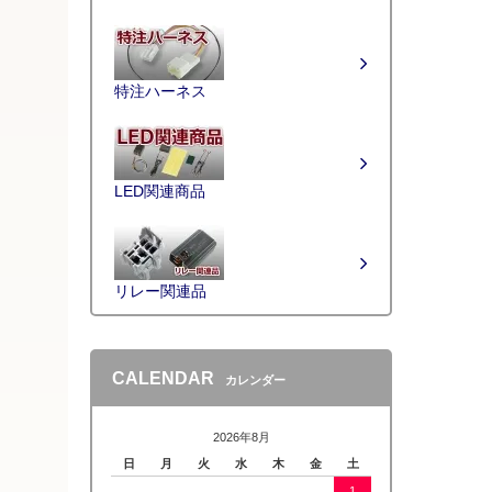
特注ハーネス
LED関連商品
リレー関連品
CALENDAR
カレンダー
2026年8月
日
月
火
水
木
金
土
1