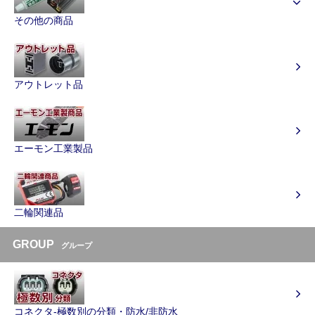
その他の商品
アウトレット品
エーモン工業製品
二輪関連品
GROUP
グループ
コネクタ-極数別の分類・防水/非防水