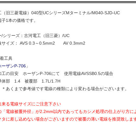
（旧三菱電線）040型UCシリーズMターミナル/M040-SJD-UC
端子1本の価格です。
/シリーズ：古河電工（旧三菱）/UC
イズ： AVS 0.3～0.5mm2 AV 0.3mm2
圧着工具
ホーザンP-706
」
工の目安 ホーザンP-706にて 使用電線AVSSB0.5の場合
1.4 被覆部 1.7L/1.7H
まで参考値です電線の種類により変わる場合がございます。
出来る電線サイズにご注意下さい
「電線被覆外径」が2.2mm以内であってもカシメ処理の仕上がり方に
タに差し込めない場合がございますので被覆の薄い電線を推奨致しま