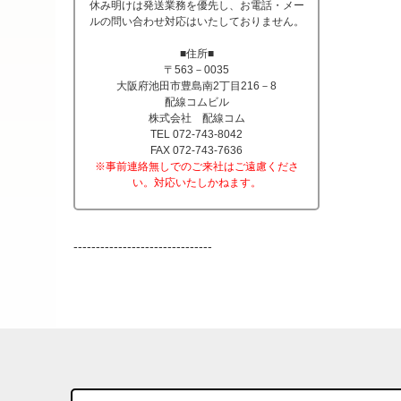
休み明けは発送業務を優先し、お電話・メー
ルの問い合わせ対応はいたしておりません。
■住所■
〒563－0035
大阪府池田市豊島南2丁目216－8
配線コムビル
株式会社 配線コム
TEL 072-743-8042
FAX 072-743-7636
※事前連絡無しでのご来社はご遠慮くださ
い。対応いたしかねます。
-------------------------------