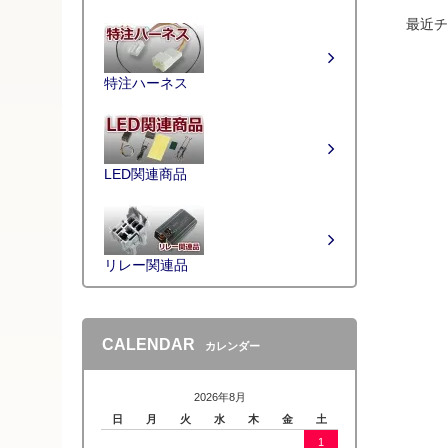
最近チ
特注ハーネス
LED関連商品
リレー関連品
CALENDAR
カレンダー
2026年8月
日
月
火
水
木
金
土
1