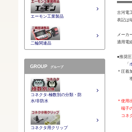
古河電工
エーモン工業製品
表記は
メーカー
適用電線サ
二輪関連品
●推奨
「
GROUP
グループ
＊圧着加
導体部 
＊あく
コネクタ-極数別の分類・防
＊使用
水/非防水
端子の
コネク
コネクタ用クリップ