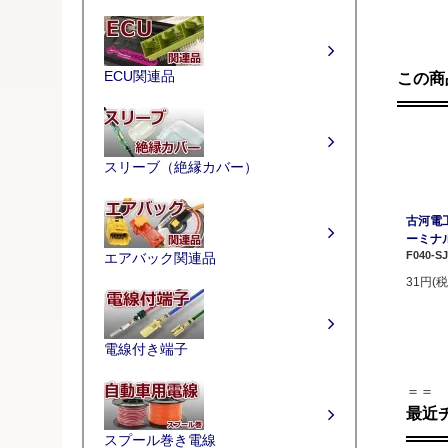
ECU関連品
この商
スリーブ（絶縁カバー）
古河電
ーミナ
F040-S
エアバック関連品
31円(税
電線付き端子
＝＝
最近
スプール巻き電線