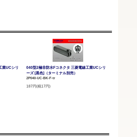
工業UCシリ
040型2極非防水Fコネクタ 三菱電線工業UCシリ
ーズ [黒色]（ターミナル別売）
2P040-UC-BK-F-tr
187円(税17円)