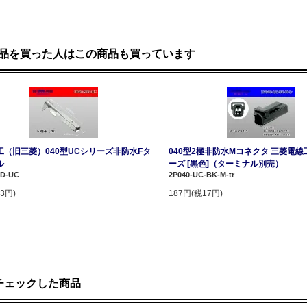
品を買った人はこの商品も買っています
工（旧三菱）040型UCシリーズ非防水Fタ
040型2極非防水Mコネクタ 三菱電線
ル
ーズ [黒色]（ターミナル別売）
JD-UC
2P040-UC-BK-M-tr
3円)
187円(税17円)
チェックした商品