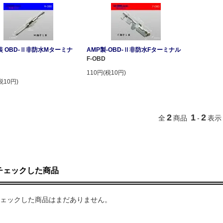
 OBD-Ⅱ非防水Mターミナ
AMP製-OBD-Ⅱ非防水Fターミナル
F-OBD
110円(税10円)
税10円)
2
1
2
全
商品
-
表示
チェックした商品
ェックした商品はまだありません。