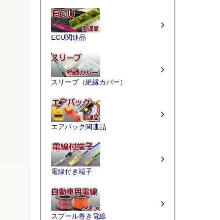
ECU関連品
スリーブ（絶縁カバー）
エアバック関連品
電線付き端子
スプール巻き電線