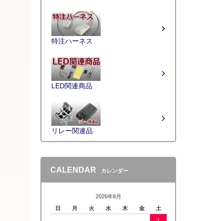
特注ハーネス
LED関連商品
リレー関連品
CALENDAR
カレンダー
2026年8月
日
月
火
水
木
金
土
1