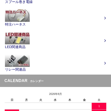
スプール巻き電線
特注ハーネス
LED関連商品
リレー関連品
CALENDAR
カレンダー
2026年8月
日
月
火
水
木
金
土
1