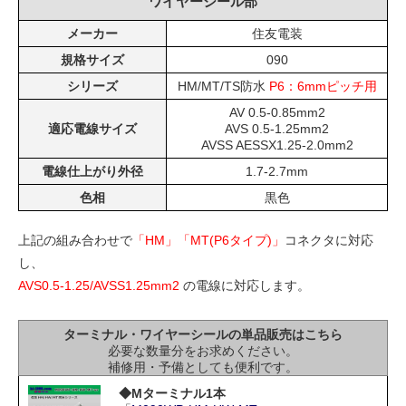
ワイヤーシール部
メーカー
住友電装
規格サイズ
090
シリーズ
HM/MT/TS防水
P6：6mmピッチ用
AV 0.5-0.85mm2
適応電線サイズ
AVS 0.5-1.25mm2
AVSS AESSX1.25-2.0mm2
電線仕上がり外径
1.7-2.7mm
色相
黒色
上記の組み合わせで
「HM」「MT(P6タイプ)」
コネクタに対応
し、
AVS0.5-1.25/AVSS1.25mm2
の電線に対応します。
ターミナル・ワイヤーシールの単品販売はこちら
必要な数量分をお求めください。
補修用・予備としても便利です。
◆Mターミナル1本