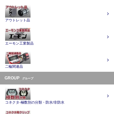
アウトレット品
エーモン工業製品
二輪関連品
GROUP
グループ
コネクタ-極数別の分類・防水/非防水