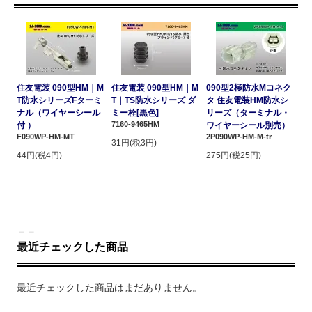
住友電装 090型HM｜M
住友電装 090型HM｜M
090型2極防水Mコネク
T防水シリーズFターミ
T｜TS防水シリーズ ダ
タ 住友電装HM防水シ
ナル（ワイヤーシール
ミー栓[黒色]
リーズ（ターミナル・
7160-9465HM
付 ）
ワイヤーシール別売）
F090WP-HM-MT
2P090WP-HM-M-tr
31円(税3円)
44円(税4円)
275円(税25円)
＝＝
最近チェックした商品
最近チェックした商品はまだありません。