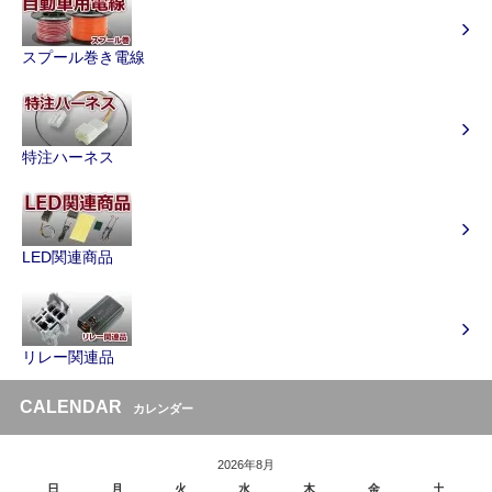
スプール巻き電線
特注ハーネス
LED関連商品
リレー関連品
CALENDAR
カレンダー
2026年8月
日
月
火
水
木
金
土