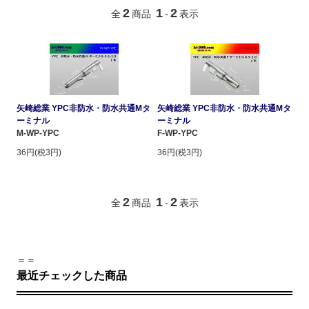
2
1
2
全
商品
-
表示
矢崎総業 YPC非防水・防水共通Mタ
矢崎総業 YPC非防水・防水共通Mタ
ーミナル
ーミナル
M-WP-YPC
F-WP-YPC
36円(税3円)
36円(税3円)
2
1
2
全
商品
-
表示
＝＝
最近チェックした商品