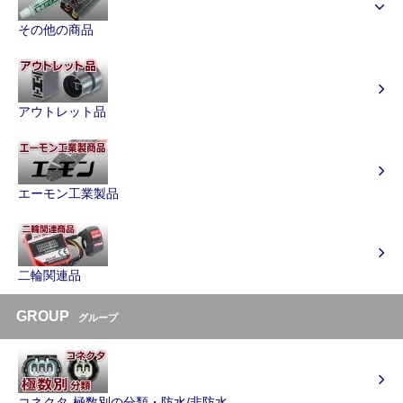
その他の商品
アウトレット品
エーモン工業製品
二輪関連品
GROUP
グループ
コネクタ-極数別の分類・防水/非防水