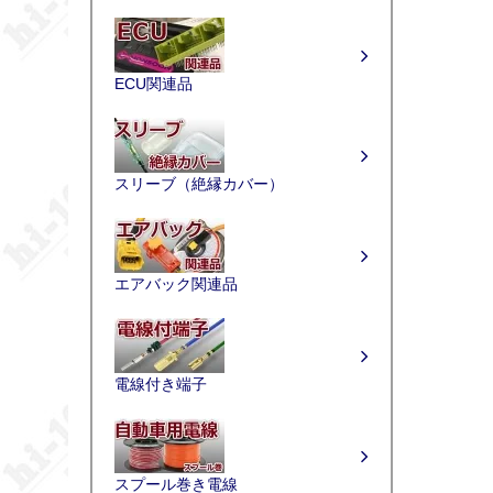
ECU関連品
スリーブ（絶縁カバー）
エアバック関連品
電線付き端子
スプール巻き電線