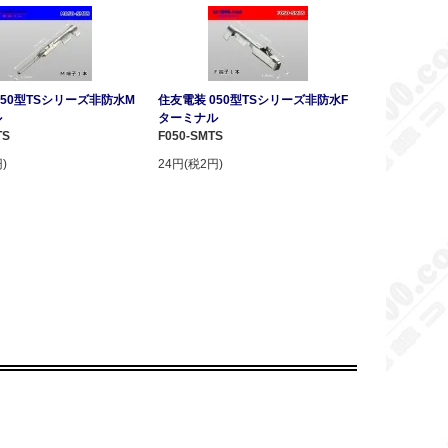
050型TSシリーズ非防水M
住友電装 050型TSシリーズ非防水F
ル
ターミナル
TS
F050-SMTS
)
24円(税2円)