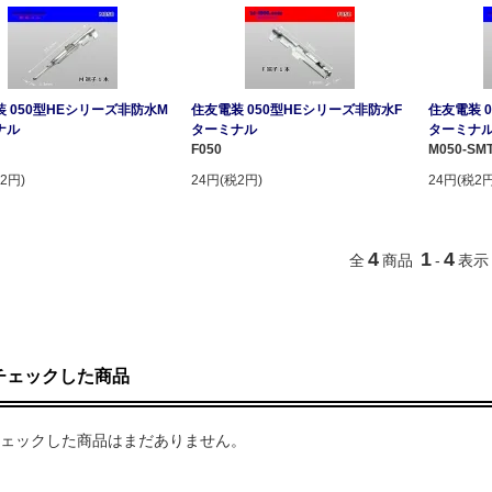
 050型HEシリーズ非防水M
住友電装 050型HEシリーズ非防水F
住友電装 
ナル
ターミナル
ターミナ
F050
M050-SM
2円)
24円(税2円)
24円(税2円
4
1
4
全
商品
-
表示
チェックした商品
ェックした商品はまだありません。