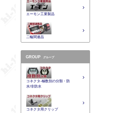
エーモン工業製品
二輪関連品
GROUP
グループ
コネクタ-極数別の分類・防
水/非防水
コネクタ用クリップ