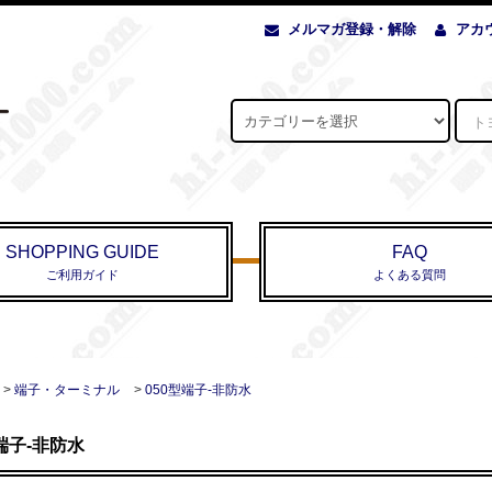
メルマガ登録・解除
アカ
SHOPPING GUIDE
FAQ
ご利用ガイド
よくある質問
>
端子・ターミナル
>
050型端子-非防水
型端子-非防水