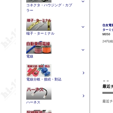
コネクタ・ハウジング・カプ
ラー
住友電装
ターミ
端子・ターミナル
M050
24円(税
電線
電線分岐・接続・割込
＝＝
最近
最近チ
ハーネス