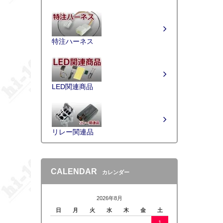
特注ハーネス
LED関連商品
リレー関連品
CALENDAR
カレンダー
2026年8月
日
月
火
水
木
金
土
1