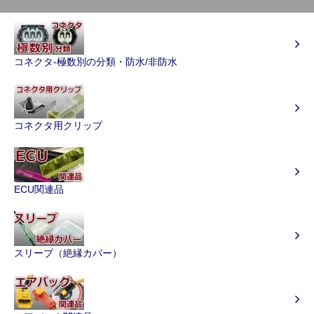
コネクタ-極数別の分類・防水/非防水
コネクタ用クリップ
ECU関連品
スリーブ（絶縁カバー）