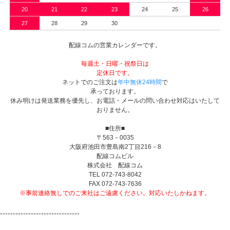
20
21
22
23
24
25
26
27
28
29
30
配線コムの営業カレンダーです。
毎週土・日曜・祝祭日は
定休日です。
ネットでのご注文は
年中無休24時間
で
承っております。
休み明けは発送業務を優先し、お電話・メールの問い合わせ対応はいたして
おりません。
■住所■
〒563－0035
大阪府池田市豊島南2丁目216－8
配線コムビル
株式会社 配線コム
TEL 072-743-8042
FAX 072-743-7636
※事前連絡無しでのご来社はご遠慮ください。対応いたしかねます。
-------------------------------