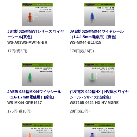
JST製 025型MWTシリーズ ワイヤ
JAE製 025型MX44ワイヤシール
ーシール[茶色]
（1.4-1.5mm電線用）[青色]
WS-A03WS-MWT-N-BR
WS-MX44-BL1415
17円(税2円)
176円(税16円)
JAE製 025型MX44ワイヤシール
住友電装 040型HX｜HV防水 ワイヤ
（1.6-1.7mm電線用）[緑色]
シール - Sサイズ[淡緑色]
WS-MX44-GRE1617
WS7165-0621-HX-HV-MGRE
176円(税16円)
28円(税3円)