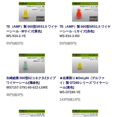
TE（AMP）製 060型SRS1.5 ワイヤ
TE（AMP）製 060型SRS1.5 ワイヤ
ーシール - Mサイズ[黄色]
ーシール - Lサイズ[赤色]
WS-934-2-YE
WS-934-3-RD
55円(税5円)
55円(税5円)
矢崎総業 060型62コネクタZタイプ
★在庫限り★DeLphi（デルファ
ワイヤーシール[薄緑色]
イ）製 GT280シリーズ ワイヤーシ
WS7157-3791-60-62Z-LGRE
ール[黄色]
WS-GT280-YE
36円(税3円)
143円(税13円)