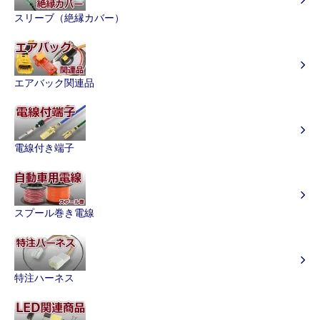
スリーブ（絶縁カバー）
エアバック関連品
電線付き端子
スプール巻き電線
特注ハーネス