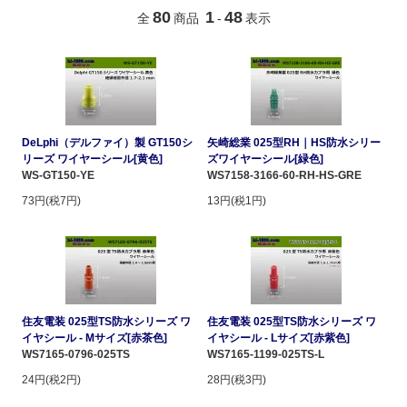
80
1
48
全
商品
-
表示
DeLphi（デルファイ）製 GT150シ
矢崎総業 025型RH｜HS防水シリー
リーズ ワイヤーシール[黄色]
ズワイヤーシール[緑色]
WS-GT150-YE
WS7158-3166-60-RH-HS-GRE
73円(税7円)
13円(税1円)
住友電装 025型TS防水シリーズ ワ
住友電装 025型TS防水シリーズ ワ
イヤシール - Mサイズ[赤茶色]
イヤシール - Lサイズ[赤紫色]
WS7165-0796-025TS
WS7165-1199-025TS-L
24円(税2円)
28円(税3円)