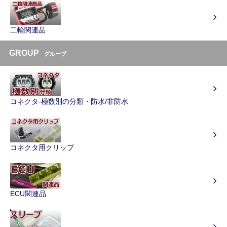
二輪関連品
GROUP
グループ
コネクタ-極数別の分類・防水/非防水
コネクタ用クリップ
ECU関連品