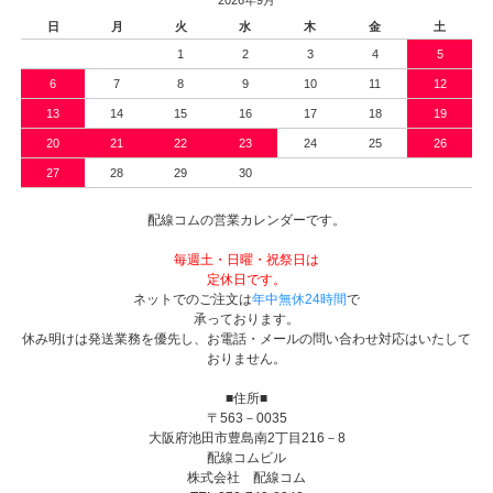
日
月
火
水
木
金
土
1
2
3
4
5
6
7
8
9
10
11
12
13
14
15
16
17
18
19
20
21
22
23
24
25
26
27
28
29
30
配線コムの営業カレンダーです。
毎週土・日曜・祝祭日は
定休日です。
ネットでのご注文は
年中無休24時間
で
承っております。
休み明けは発送業務を優先し、お電話・メールの問い合わせ対応はいたして
おりません。
■住所■
〒563－0035
大阪府池田市豊島南2丁目216－8
配線コムビル
株式会社 配線コム