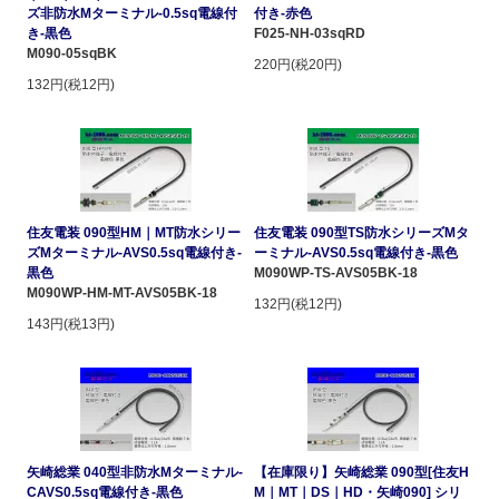
ズ非防水Mターミナル-0.5sq電線付
付き-赤色
き-黒色
F025-NH-03sqRD
M090-05sqBK
220円(税20円)
132円(税12円)
住友電装 090型HM｜MT防水シリー
住友電装 090型TS防水シリーズMタ
ズMターミナル-AVS0.5sq電線付き-
ーミナル-AVS0.5sq電線付き-黒色
黒色
M090WP-TS-AVS05BK-18
M090WP-HM-MT-AVS05BK-18
132円(税12円)
143円(税13円)
矢崎総業 040型非防水Mターミナル-
【在庫限り】矢崎総業 090型[住友H
CAVS0.5sq電線付き-黒色
M｜MT｜DS｜HD・矢崎090] シリ