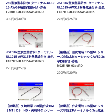
250型旗型非防水Fターミナル-UL10
JST 187型旗型非防水Fターミナル-
15-AWG16耐熱電線付き-赤色
UL1015-AWG18耐熱電線付き-黒色
F250HT-UL1015AWG16RD
F187HT-UL1015AWG18BK
330円(税30円)
275円(税25円)
JST 187型旗型非防水Fターミナル-
【後継品】住友電装 025型NHシリ
UL1015-AWG18耐熱電線付き-赤色
ーズ非防水Mターミナル-CAVS0.3s
F187HT-UL1015AWG18RD
q電線付き-赤色
M025-NH-03sqRD
275円(税25円)
220円(税20円)
【後継品】矢崎総業 090型[住友HM
【後継品】住友電装 025型NHシリ
｜MT｜DS｜HD・矢崎090] シリー
ーズ非防水Fターミナル-0.3sq電線