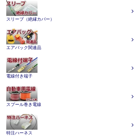
スリーブ（絶縁カバー）
エアバック関連品
電線付き端子
スプール巻き電線
特注ハーネス