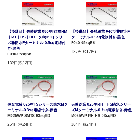
【後継品】矢崎総業 090型[住友HM
【後継品】矢崎総業 040型非防水F
｜MT｜DS｜HD・矢崎090] シリー
ターミナル-0.5sq電線付き-黒色
ズ非防水Fターミナル-0.5sq電線付
F040-05sqBK
き-黒色
187円(税17円)
F090-05sqBK
132円(税12円)
住友電装 025型TSシリーズ防水Mタ
矢崎総業 025型RH｜HS防水シリー
ーミナル-0.3sq電線付き-赤色
ズMターミナル-0.3sq電線付き-赤色
M025WP-SMTS-03sqRD
M025WP-RH-HS-03sqRD
264円(税24円)
264円(税24円)