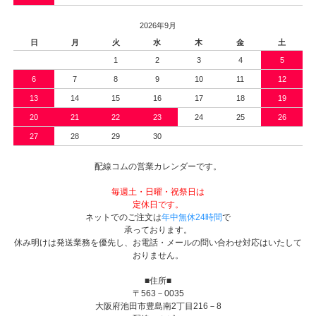
2026年9月
日
月
火
水
木
金
土
1
2
3
4
5
6
7
8
9
10
11
12
13
14
15
16
17
18
19
20
21
22
23
24
25
26
27
28
29
30
配線コムの営業カレンダーです。
毎週土・日曜・祝祭日は
定休日です。
ネットでのご注文は
年中無休24時間
で
承っております。
休み明けは発送業務を優先し、お電話・メールの問い合わせ対応はいたして
おりません。
■住所■
〒563－0035
大阪府池田市豊島南2丁目216－8