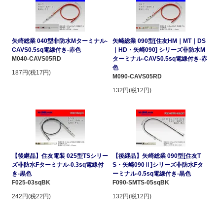
矢崎総業 040型非防水Mターミナル-
矢崎総業 090型[住友HM｜MT｜DS
CAVS0.5sq電線付き-赤色
｜HD・矢崎090] シリーズ非防水M
M040-CAVS05RD
ターミナル-CAVS0.5sq電線付き-赤
色
187円(税17円)
M090-CAVS05RD
132円(税12円)
【後継品】住友電装 025型TSシリー
【後継品】矢崎総業 090型[住友T
ズ非防水Fターミナル-0.3sq電線付
S・矢崎090Ⅱ]シリーズ非防水Fタ
き-黒色
ーミナル-0.5sq電線付き-黒色
F025-03sqBK
F090-SMTS-05sqBK
242円(税22円)
132円(税12円)