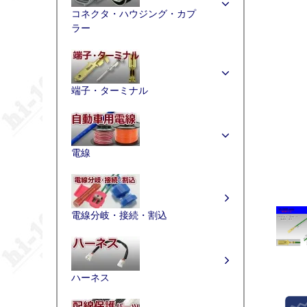
コネクタ・ハウジング・カプ
ラー
端子・ターミナル
電線
電線分岐・接続・割込
ハーネス