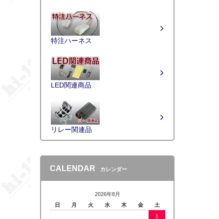
特注ハーネス
LED関連商品
リレー関連品
CALENDAR
カレンダー
2026年8月
日
月
火
水
木
金
土
1