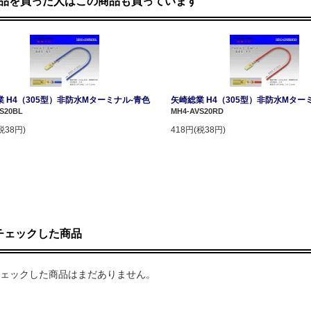
品を買った人はこの商品も買っています
 H4（305型）非防水Mターミナル-青色
矢崎総業 H4（305型）非防水Mター
S20BL
MH4-AVS20RD
税38円)
418円(税38円)
チェックした商品
ェックした商品はまだありません。