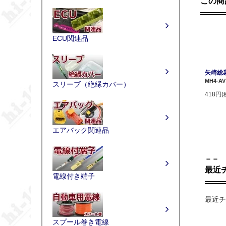
この商
ECU関連品
矢崎総業
MH4-AV
スリーブ（絶縁カバー）
418円(
エアバック関連品
＝＝
最近
電線付き端子
最近チ
スプール巻き電線