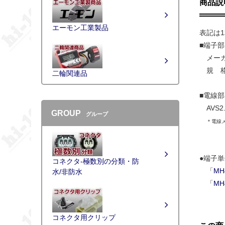
商品説
エーモン工業製品
表記は
■端子部
メーカ
規 格
二輪関連品
■電線部
AVS2
GROUP
グループ
＊電線
●端子
コネクタ-極数別の分類・防
「
MH
水/非防水
「
MH
コネクタ用クリップ