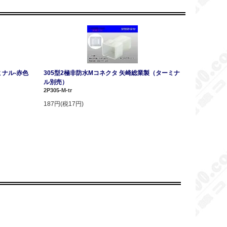
ミナル-赤色
305型2極非防水Mコネクタ 矢崎総業製（ターミナ
ル別売）
2P305-M-tr
187円(税17円)