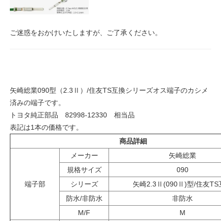
ご迷惑をおかけいたしますが、ご了承ください。
矢崎総業090型（2.3Ⅱ）/住友TS互換シリーズオス端子のカシメ
済みの端子です。
トヨタ純正部品 82998-12330 相当品
表記は1本の価格です。
商品詳細
メーカー
矢崎総業
規格サイズ
090
端子部
シリーズ
矢崎2.3Ⅱ(090Ⅱ)型/住友T
防水/非防水
非防水
M/F
M