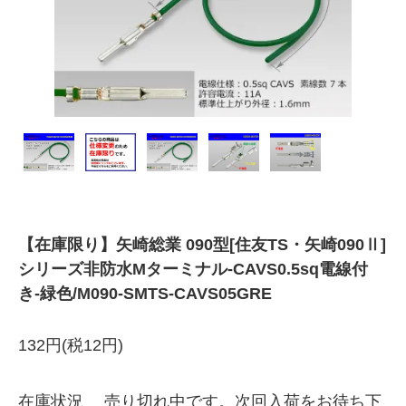
【在庫限り】矢崎総業 090型[住友TS・矢崎090Ⅱ]
シリーズ非防水Mターミナル-CAVS0.5sq電線付
き-緑色/M090-SMTS-CAVS05GRE
132円(税12円)
在庫状況 売り切れ中です。次回入荷をお待ち下