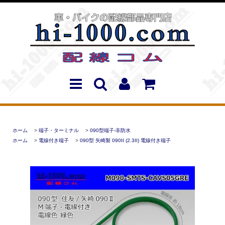
ホーム
>
端子・ターミナル
>
090型端子-非防水
ホーム
>
電線付き端子
>
090型 矢崎製 090II (2.3II) 電線付き端子