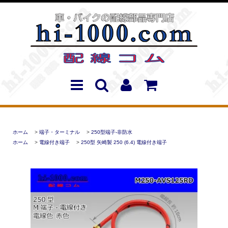
ホーム
>
端子・ターミナル
>
250型端子-非防水
ホーム
>
電線付き端子
>
250型 矢崎製 250 (6.4) 電線付き端子