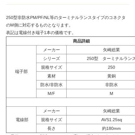
250型非防水PM/PF/NL等のターミナルランスタイプのコネクタ
のM側に対応するものとなります。
表記は電線付き端子1本の価格です。
商品詳細
メーカー
矢崎総業
シリーズ
250型 ターミナルラン
規格サイズ
250
端子部
素材
黄銅
防水/非防水
非防水
M/F
M
メーカー
矢崎総業
電線部
規格サイズ
AVS1.25sq
長さ
約180mm