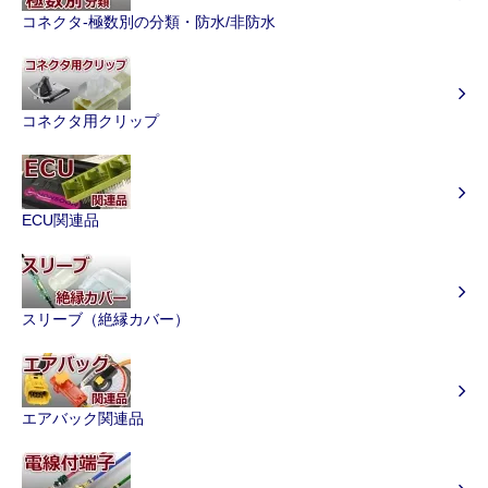
コネクタ-極数別の分類・防水/非防水
コネクタ用クリップ
ECU関連品
スリーブ（絶縁カバー）
エアバック関連品