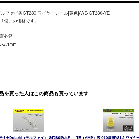
iデルファイ製GT280 ワイヤーシール[黄色]/WS-GT280-YE
「1個」の価格です。
被覆外径
-2.4mm
品を買った人はこの商品も買っています
り★DeLphi（デルファイ） GT280防水F
TE（AMP）製 060型SRS1.5 ワイヤ