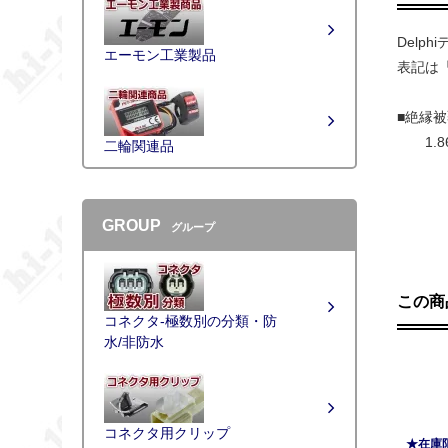
Delph
エーモン工業製品
表記は
■絶縁
1.86
二輪関連品
GROUP
グループ
この商
コネクタ-極数別の分類・防
水/非防水
コネクタ用クリップ
★在庫限