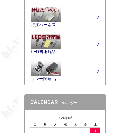
特注ハーネス
LED関連商品
リレー関連品
CALENDAR
カレンダー
2026年8月
日
月
火
水
木
金
土
1