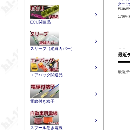
ターミナ
F110WP
176円(
ECU関連品
＝＝
スリーブ（絶縁カバー）
最近
最近チ
エアバック関連品
電線付き端子
スプール巻き電線