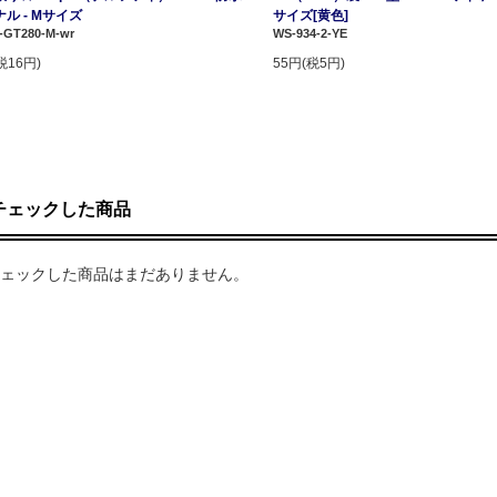
ル - Mサイズ
サイズ[黄色]
-GT280-M-wr
WS-934-2-YE
税16円)
55円(税5円)
チェックした商品
ェックした商品はまだありません。