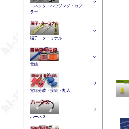
コネクタ・ハウジング・カプ
ラー
端子・ターミナル
電線
電線分岐・接続・割込
ハーネス