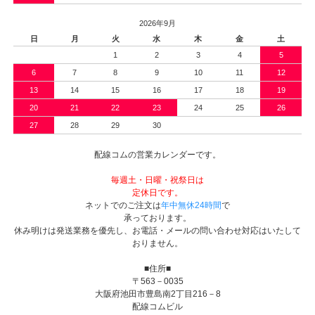
2026年9月
日
月
火
水
木
金
土
1
2
3
4
5
6
7
8
9
10
11
12
13
14
15
16
17
18
19
20
21
22
23
24
25
26
27
28
29
30
配線コムの営業カレンダーです。
毎週土・日曜・祝祭日は
定休日です。
ネットでのご注文は
年中無休24時間
で
承っております。
休み明けは発送業務を優先し、お電話・メールの問い合わせ対応はいたして
おりません。
■住所■
〒563－0035
大阪府池田市豊島南2丁目216－8
配線コムビル