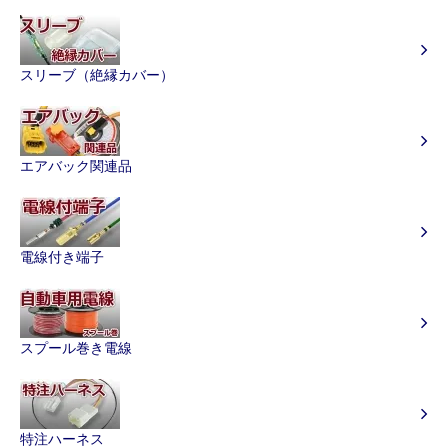
スリーブ（絶縁カバー）
エアバック関連品
電線付き端子
スプール巻き電線
特注ハーネス