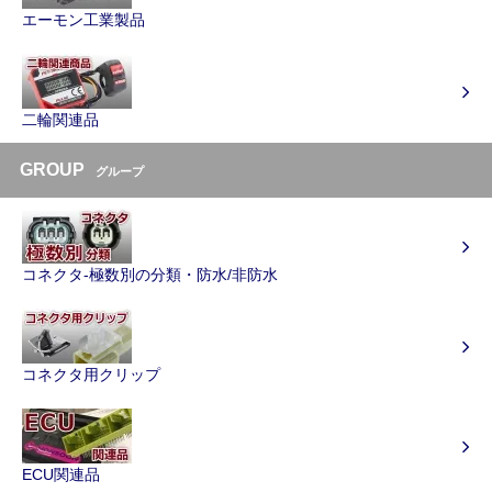
エーモン工業製品
二輪関連品
GROUP
グループ
コネクタ-極数別の分類・防水/非防水
コネクタ用クリップ
ECU関連品