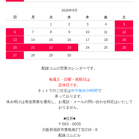
2026年9月
日
月
火
水
木
金
土
1
2
3
4
5
6
7
8
9
10
11
12
13
14
15
16
17
18
19
20
21
22
23
24
25
26
27
28
29
30
配線コムの営業カレンダーです。
毎週土・日曜・祝祭日は
定休日です。
ネットでのご注文は
年中無休24時間
で
承っております。
休み明けは発送業務を優先し、お電話・メールの問い合わせ対応はいたして
おりません。
■住所■
〒563－0035
大阪府池田市豊島南2丁目216－8
配線コムビル