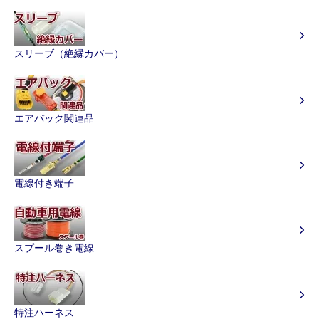
スリーブ（絶縁カバー）
エアバック関連品
電線付き端子
スプール巻き電線
特注ハーネス