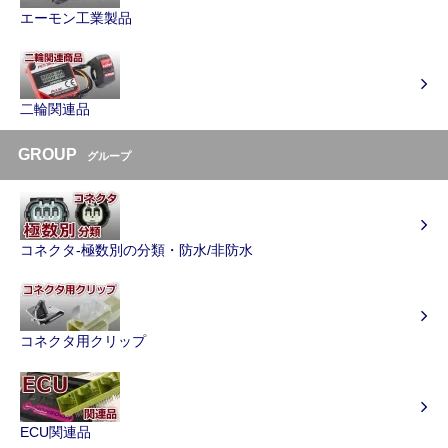
エーモン工業製品
二輪関連品
GROUP
グループ
コネクタ-極数別の分類・防水/非防水
コネクタ用クリップ
ECU関連品