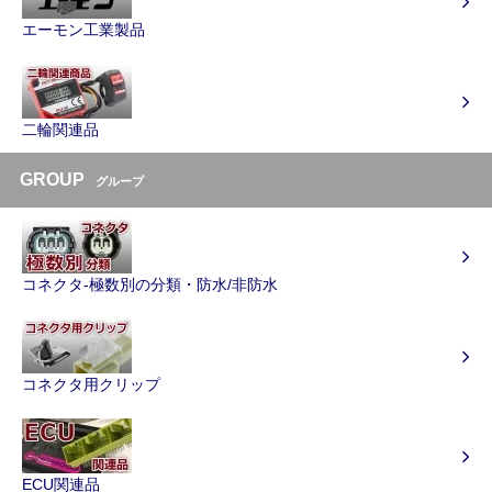
エーモン工業製品
二輪関連品
GROUP
グループ
コネクタ-極数別の分類・防水/非防水
コネクタ用クリップ
ECU関連品