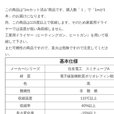
この商品は”1mカット済み”商品です。購入数「１」で「1mが1
本」のお届けになります。
尚、この商品は115度以上で収縮します。そのため家庭用ドライ
ヤーでは温度が低い為収縮しません。
工業用ドライヤー（ヒーティングガン、ヒートガン）を用いて収
縮して下さい。
また可燃性の商品ですので、直火は危険ですので注意してくださ
い。
基本仕様
メーカー/シリーズ
住友電工 スミチューブA
材 質
電子線架橋軟質ポリオレフィン樹
色
黒
難燃性
非 難 燃
収縮温度
115℃以上
収縮率
40%以上
長さ変化率
-15%以上