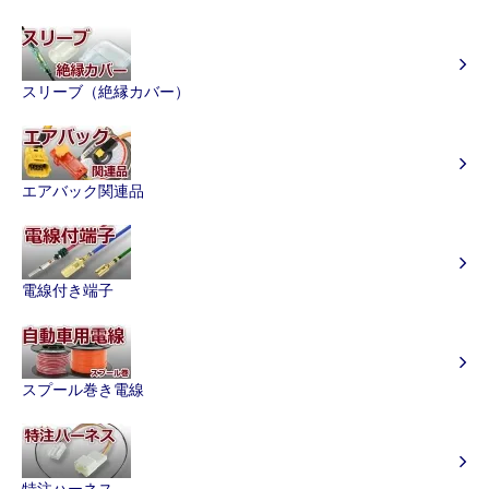
スリーブ（絶縁カバー）
エアバック関連品
電線付き端子
スプール巻き電線
特注ハーネス