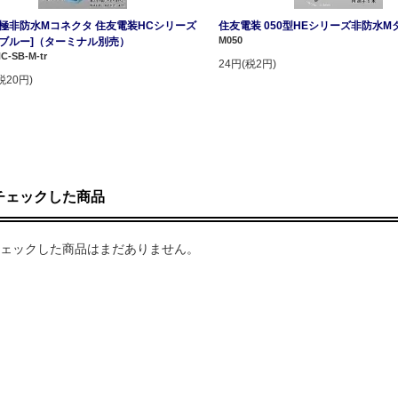
2極非防水Mコネクタ 住友電装HCシリーズ
住友電装 050型HEシリーズ非防水M
M050
イブルー]（ターミナル別売）
C-SB-M-tr
24円(税2円)
税20円)
チェックした商品
ェックした商品はまだありません。