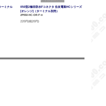
ターミナル
050型2極非防水Fコネクタ 住友電装HCシリーズ
[オレンジ]（ターミナル別売）
2P050-HC-OR-F-tr
220円(税20円)