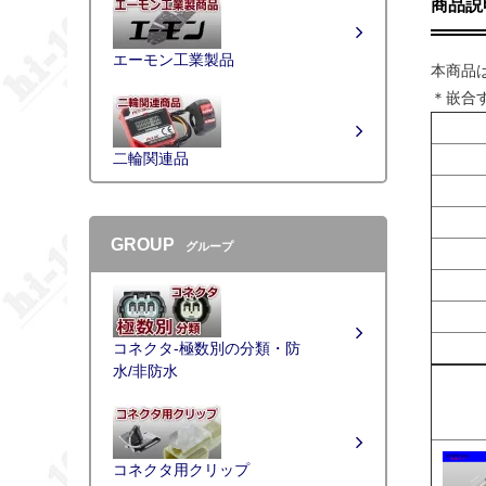
商品説
エーモン工業製品
本商品
＊嵌合
二輪関連品
GROUP
グループ
コネクタ-極数別の分類・防
水/非防水
コネクタ用クリップ