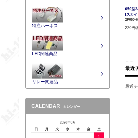
050型
[スカ
2P050-H
特注ハーネス
220円(
LED関連商品
＝＝
最近
リレー関連品
最近チ
CALENDAR
カレンダー
2026年8月
日
月
火
水
木
金
土
1