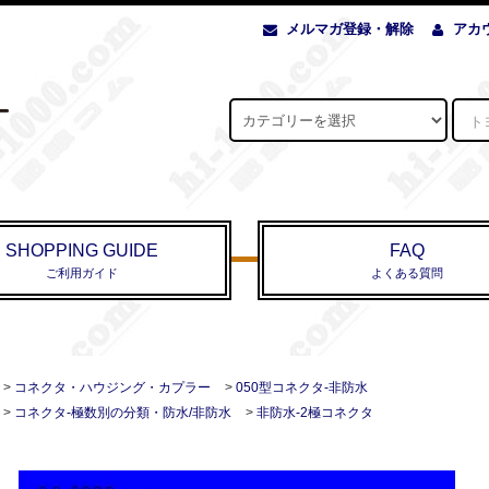
メルマガ登録・解除
アカ
SHOPPING GUIDE
FAQ
ご利用ガイド
よくある質問
>
コネクタ・ハウジング・カプラー
>
050型コネクタ-非防水
>
コネクタ-極数別の分類・防水/非防水
>
非防水-2極コネクタ