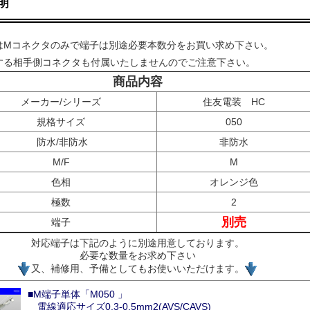
明
はMコネクタのみで端子は別途必要本数分をお買い求め下さい。
する相手側コネクタも付属いたしませんのでご注意下さい。
商品内容
メーカー/シリーズ
住友電装 HC
規格サイズ
050
防水/非防水
非防水
M/F
M
色相
オレンジ色
極数
2
別売
端子
対応端子は下記のように別途用意しております。
必要な数量をお求め下さい
又、補修用、予備としてもお使いいただけます。
■M端子単体「M050 」
電線適応サイズ0.3-0.5mm2(AVS/CAVS)