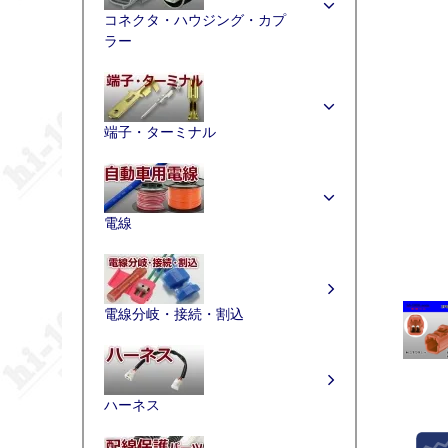
コネクタ・ハウジング・カプ
ラー
端子・ターミナル
電線
電線分岐・接続・割込
ハーネス