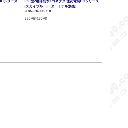
HCシリーズ
050型2極非防水Fコネクタ 住友電装HCシリーズ
[スカイブルー]（ターミナル別売）
2P050-HC-SB-F-tr
220円(税20円)