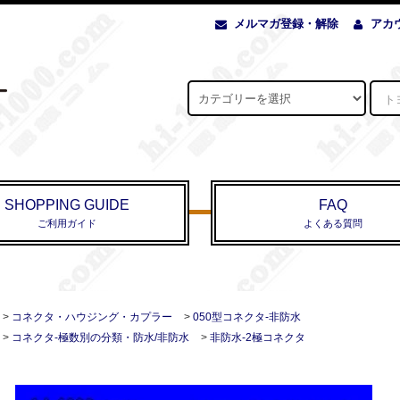
メルマガ登録・解除
アカ
SHOPPING GUIDE
FAQ
ご利用ガイド
よくある質問
>
コネクタ・ハウジング・カプラー
>
050型コネクタ-非防水
>
コネクタ-極数別の分類・防水/非防水
>
非防水-2極コネクタ