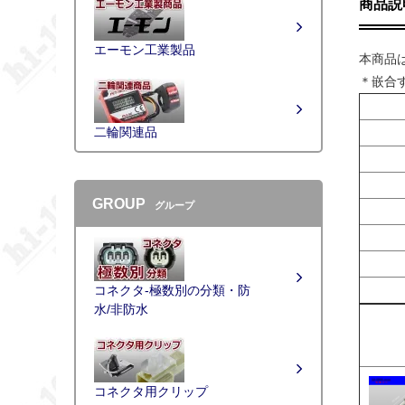
商品説
エーモン工業製品
本商品
＊嵌合
二輪関連品
GROUP
グループ
コネクタ-極数別の分類・防
水/非防水
コネクタ用クリップ