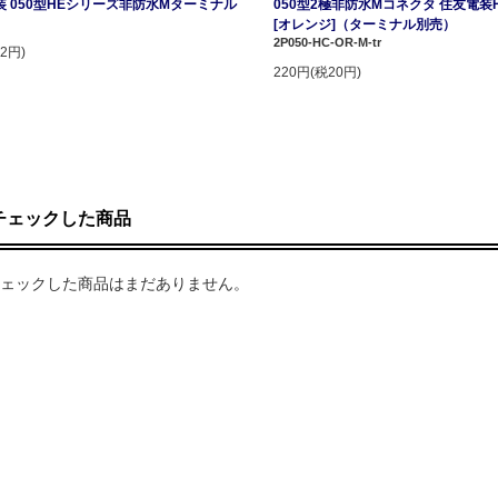
装 050型HEシリーズ非防水Mターミナル
050型2極非防水Mコネクタ 住友電装
[オレンジ]（ターミナル別売）
2P050-HC-OR-M-tr
2円)
220円(税20円)
チェックした商品
ェックした商品はまだありません。