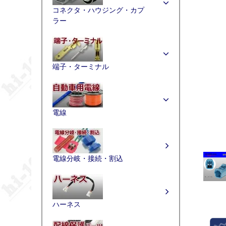
コネクタ・ハウジング・カプ
ラー
端子・ターミナル
電線
電線分岐・接続・割込
ハーネス