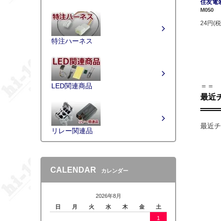
住友電
M050
24円(税
特注ハーネス
＝＝
LED関連商品
最近
最近チ
リレー関連品
CALENDAR
カレンダー
2026年8月
日
月
火
水
木
金
土
1