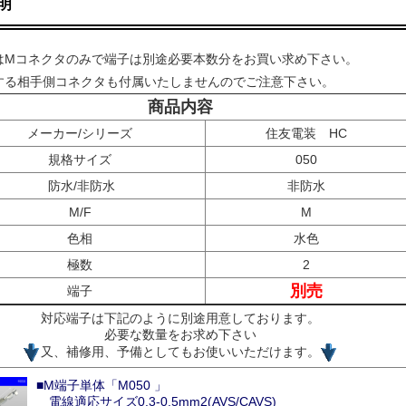
明
はMコネクタのみで端子は別途必要本数分をお買い求め下さい。
する相手側コネクタも付属いたしませんのでご注意下さい。
商品内容
メーカー/シリーズ
住友電装 HC
規格サイズ
050
防水/非防水
非防水
M/F
M
色相
水色
極数
2
別売
端子
対応端子は下記のように別途用意しております。
必要な数量をお求め下さい
又、補修用、予備としてもお使いいただけます。
■M端子単体「M050 」
電線適応サイズ0.3-0.5mm2(AVS/CAVS)