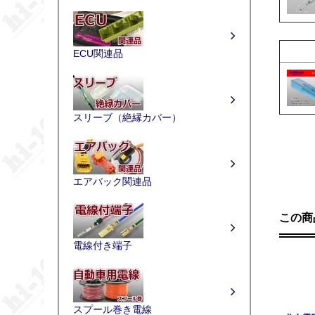
ECU関連品
スリーブ（絶縁カバー）
エアバック関連品
この商
電線付き端子
スプール巻き電線