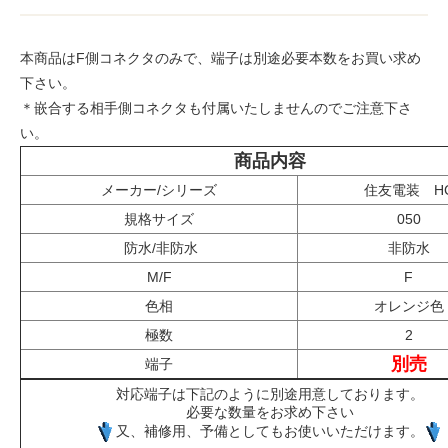
本商品はF側コネクタのみで、端子は別途必要本数をお買い求め
下さい。
＊嵌合する相手側コネクタも付属いたしませんのでご注意下さ
い。
商品内容
メーカー/シリーズ
住友電装 H
規格サイズ
050
防水/非防水
非防水
M/F
F
色相
オレンジ色
極数
2
別売
端子
対応端子は下記のように別途用意しております。
必要な数量をお求め下さい
又、補修用、予備としてもお使いいただけます。