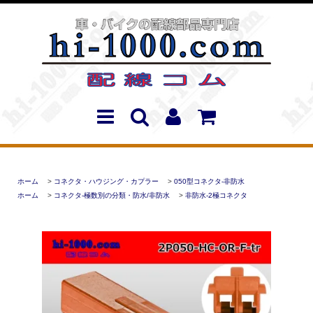
ホーム
>
コネクタ・ハウジング・カプラー
>
050型コネクタ-非防水
ホーム
>
コネクタ-極数別の分類・防水/非防水
>
非防水-2極コネクタ