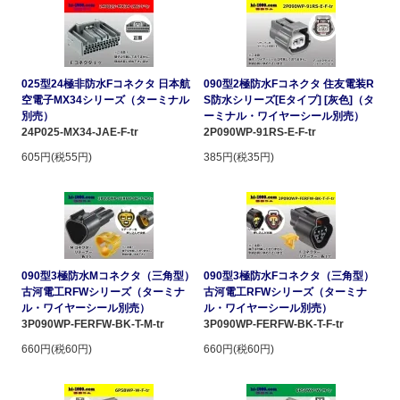
025型24極非防水Fコネクタ 日本航
090型2極防水Fコネクタ 住友電装R
空電子MX34シリーズ（ターミナル
S防水シリーズ[Eタイプ] [灰色]（タ
別売）
ーミナル・ワイヤーシール別売）
24P025-MX34-JAE-F-tr
2P090WP-91RS-E-F-tr
605円(税55円)
385円(税35円)
090型3極防水Mコネクタ（三角型）
090型3極防水Fコネクタ（三角型）
古河電工RFWシリーズ（ターミナ
古河電工RFWシリーズ（ターミナ
ル・ワイヤーシール別売）
ル・ワイヤーシール別売）
3P090WP-FERFW-BK-T-M-tr
3P090WP-FERFW-BK-T-F-tr
660円(税60円)
660円(税60円)