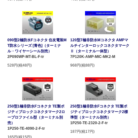
090型2極防水Fコネクタ 住友電装M
120型7極非防水Mコネクタ AMPマ
T防水シリーズ [青色]（ターミナ
ルチインターロックコネクタマーク
ル・ワイヤーシール別売）
Ⅱ（ターミナル一体型）
2P090WP-MT-BL-F-tr
7P120K-AMP-MIC-MK2-M
528円(税48円)
968円(税88円)
250型1極非防水Fコネクタ TE製ポ
250型1極非防水Fコネクタ TE製ポ
ジティブロックコネクタマーク2ロ
ジティブロックコネクタマーク2標
ープロファイル型（ターミナル別
準型（ターミナル別売）
売）
1P250-TE-2320-2-F-tr
1P250-TE-4090-2-F-tr
187円(税17円)
165円(税15円)