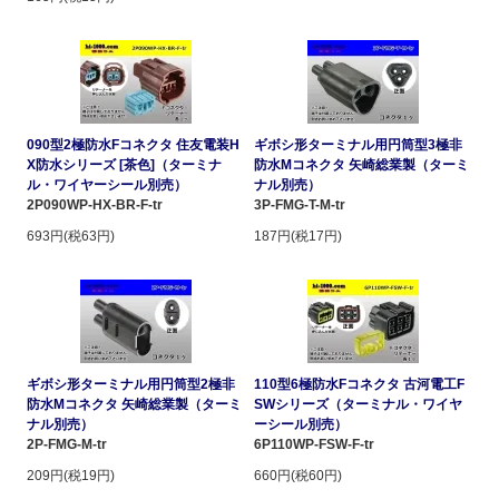
090型2極防水Fコネクタ 住友電装H
ギボシ形ターミナル用円筒型3極非
X防水シリーズ [茶色]（ターミナ
防水Mコネクタ 矢崎総業製（ターミ
ル・ワイヤーシール別売）
ナル別売）
2P090WP-HX-BR-F-tr
3P-FMG-T-M-tr
693円(税63円)
187円(税17円)
ギボシ形ターミナル用円筒型2極非
110型6極防水Fコネクタ 古河電工F
防水Mコネクタ 矢崎総業製（ターミ
SWシリーズ（ターミナル・ワイヤ
ナル別売）
ーシール別売）
2P-FMG-M-tr
6P110WP-FSW-F-tr
209円(税19円)
660円(税60円)