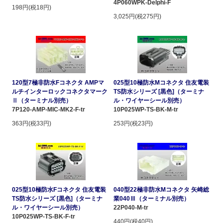
4P060WPK-Delphi-F
198円(税18円)
3,025円(税275円)
120型7極非防水Fコネクタ AMPマ
025型10極防水Mコネクタ 住友電装
ルチインターロックコネクタマーク
TS防水シリーズ [黒色]（ターミナ
Ⅱ（ターミナル別売）
ル・ワイヤーシール別売）
7P120-AMP-MIC-MK2-F-tr
10P025WP-TS-BK-M-tr
363円(税33円)
253円(税23円)
025型10極防水Fコネクタ 住友電装
040型22極非防水Mコネクタ 矢崎総
TS防水シリーズ [黒色]（ターミナ
業040Ⅲ（ターミナル別売）
ル・ワイヤーシール別売）
22P040-M-tr
10P025WP-TS-BK-F-tr
440円(税40円)