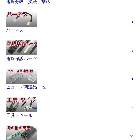
電線分岐・接続・割込
ハーネス
電線保護パーツ
ヒューズ関連品・他
工具・ツール