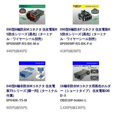
090型8極防水Mコネクタ 住友電装R
090型8極防水Fコネクタ 住友電装R
S防水シリーズ [黒色]（ターミナ
S防水シリーズ [黒色]（ターミナ
ル・ワイヤーシール別売）
ル・ワイヤーシール別売）
8P090WP-RS-BK-M-tr
8P090WP-RS-BK-F-tr
440円(税40円)
418円(税38円)
040型6極非防水Mコネクタ 住友電
16極非防水Mコネクタ用黒色ホルダ
装TSシリーズ [横一列]（ターミナル
ー（ショートタイプ） 住友電装OB
付属）
D-Ⅱ
6P040K-TS-M
OBD16P-holder-L
605円(税55円)
1,430円(税130円)