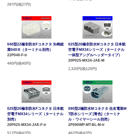
297円(税27円)
040型22極非防水Fコネクタ 矢崎総
025型20極非防水Mコネクタ 日本航
業040Ⅲ（ターミナル別売）
空電子MX34シリーズ（ターミナル
22P040-F-tr
一体型アングルヘッダータイプ）
20P025-MX34-JAE-M
440円(税40円)
1,320円(税120円)
025型20極非防水Fコネクタ 日本航
090型2極防水Mコネクタ 住友電装M
空電子MX34シリーズ（ターミナル
T防水シリーズ [青色]（ターミナ
別売）
ル・ワイヤーシール別売）
20P025-MX34-JAE-F-tr
2P090WP-MT-BL-M-tr
517円(税47円)
462円(税42円)