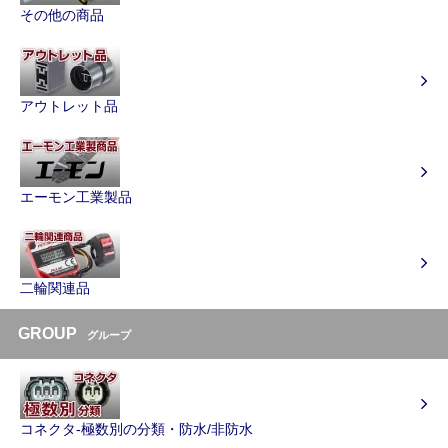
その他の商品
アウトレット品
エーモン工業製品
二輪関連品
GROUP
グループ
コネクタ-極数別の分類・防水/非防水