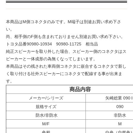
本商品はM側コネクタのみです。M端子は別途お買い求め下さ
い。
尚、相手側のF側も含まれておりません別途お買い求め下さい。
トヨタ品番90980-10934 90980-11725 相当品
純正スピーカーを取り外した場合、スピーカー側のコネクタはス
ピーカーと一体成形の為無くなってしまいます。
本商品はその残された車両側コネクタに嵌合するコネクタで新し
く取り付ける社外スピーカーにコネクタで配線する事が出来ま
す。
商品内容
メーカー/シリーズ
矢崎総業 090
規格サイズ
090
防水/非防水
非防水
M/F
M
色相
白色（自然色