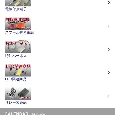
電線付き端子
スプール巻き電線
特注ハーネス
LED関連商品
リレー関連品
CALENDAR
カレンダー