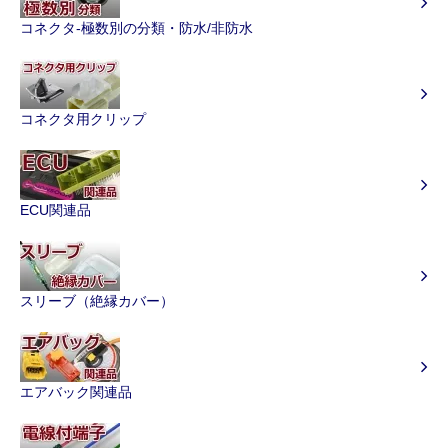
コネクタ-極数別の分類・防水/非防水
コネクタ用クリップ
ECU関連品
スリーブ（絶縁カバー）
エアバック関連品