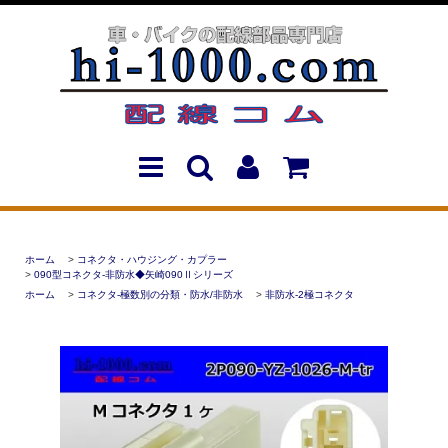
ホーム
>
コネクタ・ハウジング・カプラー
>
090型コネクタ-非防水◆矢崎090Ⅱシリーズ
ホーム
>
コネクタ-極数別の分類・防水/非防水
>
非防水-2極コネクタ