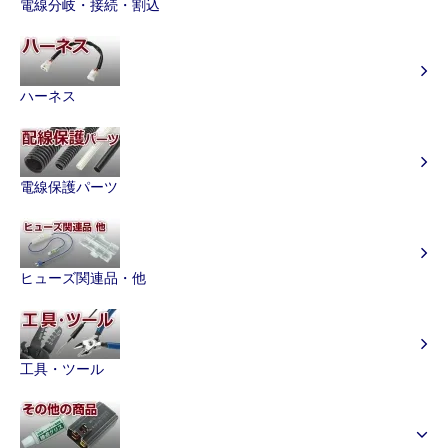
電線分岐・接続・割込
ハーネス
電線保護パーツ
ヒューズ関連品・他
工具・ツール