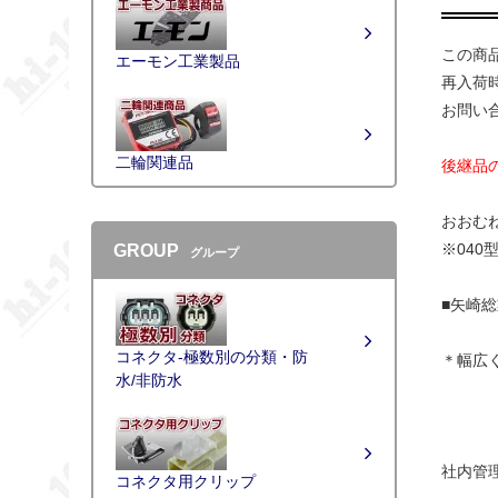
この商
エーモン工業製品
再入荷
お問い
二輪関連品
後継品
おおむ
※04
GROUP
グループ
■矢崎総業
コネクタ-極数別の分類・防
＊幅広
水/非防水
社内管理[
コネクタ用クリップ