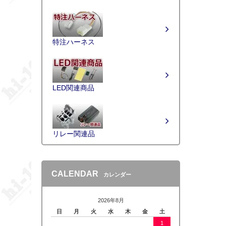
特注ハーネス
LED関連商品
リレー関連品
CALENDAR
カレンダー
2026年8月
日
月
火
水
木
金
土
1