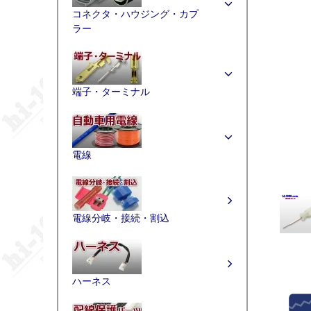
コネクタ・ハウジング・カプ
ラー
端子・ターミナル
電線
電線分岐・接続・割込
ハーネス