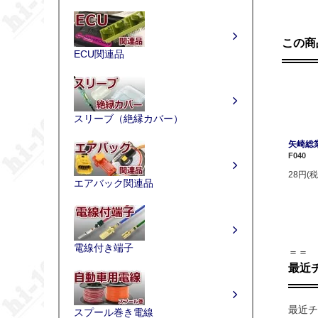
この商
ECU関連品
スリーブ（絶縁カバー）
矢崎総業
F040
28円(税
エアバック関連品
電線付き端子
＝＝
最近
最近チ
スプール巻き電線