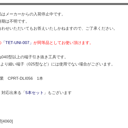
品はメーカーからの入荷停止中です。
時期は不明です。
合わせいただいてもお答えいたしかねますので、ご了承ください。
の
「TET-UNI-007」
が同等品としてお使い頂けます。
ね040型以上の端子引き抜き工具です。
0型より細い端子（025型など）には使用でない場合がございます。
 CPRT-DLI056 1本
く対応出来る「
5本セット
」もございます
4060]