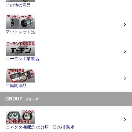
その他の商品
アウトレット品
エーモン工業製品
二輪関連品
GROUP
グループ
コネクタ-極数別の分類・防水/非防水