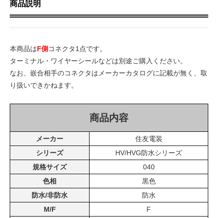
商品説明
本商品は
F側
コネクタ1点です。
ターミナル・ワイヤーシールなどは別途ご購入ください。
なお、嵌合相手のコネクタはメーカーカタログに記載が無く、取
り扱いできかねます。
商品内容
メーカー
住友電装
シリーズ
HV/HVG防水シリーズ
規格サイズ
040
色相
黒色
防水/非防水
防水
M/F
F