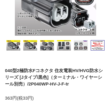
040型2極防水Fコネクタ 住友電装HV/HVG防水シ
リーズ [Jタイプ/黒色]（ターミナル・ワイヤーシ
ール別売）/2P040WP-HV-J-F-tr
363円(税33円)