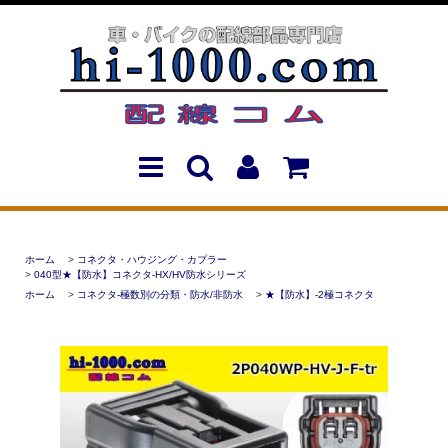
ホーム
>
コネクタ・ハウジング・カプラー
>
040型★【防水】コネクタ-HX/HV防水シリーズ
ホーム
>
コネクタ-極数別の分類・防水/非防水
>
★【防水】-2極コネクタ