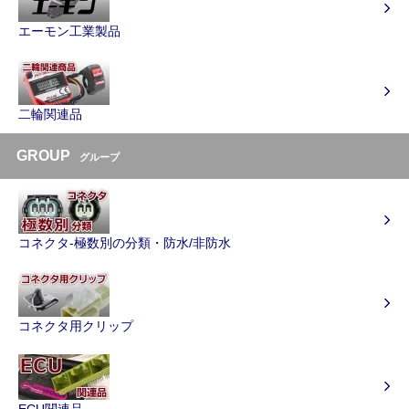
エーモン工業製品
二輪関連品
GROUP
グループ
コネクタ-極数別の分類・防水/非防水
コネクタ用クリップ
ECU関連品