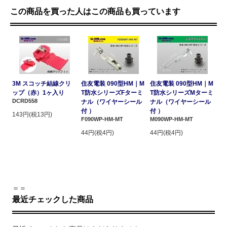
この商品を買った人はこの商品も買っています
3M スコッチ結線クリ
住友電装 090型HM｜M
住友電装 090型HM｜M
ップ（赤）1ヶ入り
T防水シリーズFターミ
T防水シリーズMターミ
DCRD558
ナル（ワイヤーシール
ナル（ワイヤーシール
付 ）
付 ）
143円(税13円)
F090WP-HM-MT
M090WP-HM-MT
44円(税4円)
44円(税4円)
＝＝
最近チェックした商品