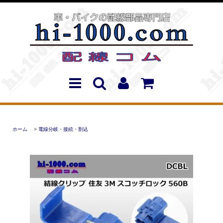
ホーム
>
電線分岐・接続・割込