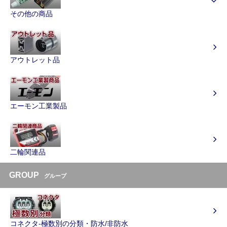
その他の商品
アウトレット品
エーモン工業製品
二輪関連品
GROUP
グループ
コネクタ-極数別の分類・防水/非防水