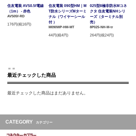
住友電装 AVS0.5f電線
住友電装 090型HM｜M
025型8極非防水Mコネ
（1m） - 赤色
T防水シリーズMターミ
クタ 住友電装NHシリ
AVS05f-RD
ナル（ワイヤーシール
ーズ（ターミナル別
付 ）
売）
176円(税16円)
M090WP-HM-MT
8P025-NH-M-tr
44円(税4円)
264円(税24円)
＝＝
最近チェックした商品
最近チェックした商品はまだありません。
CATEGORY
カテゴリー