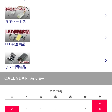
特注ハーネス
LED関連商品
リレー関連品
CALENDAR
カレンダー
2026年8月
日
月
火
水
木
金
土
1
2
3
4
5
6
7
8