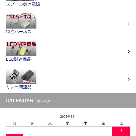
スプール巻き電線
特注ハーネス
LED関連商品
リレー関連品
CALENDAR
カレンダー
2026年8月
日
月
火
水
木
金
土
1