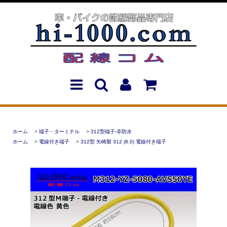
ホーム
>
端子・ターミナル
>
312型端子-非防水
ホーム
>
電線付き端子
>
312型 矢崎製 312 (8.0) 電線付き端子