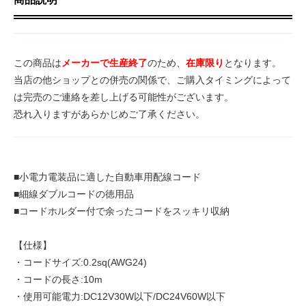
この商品は
メーカーで生産終了
のため、
在庫限り
となります。
当店の他ショップとの併売の関係で、ご購入タイミングによって
は完売のご連絡を差し上げる可能性がございます。
恐れ入りますがあらかじめご了承ください。
■小電力電装品に適した自動車用配線コード
■細線ダブルコードの徳用品
■コードホルダー付で余ったコードをスッキリ収納
【仕様】
・コードサイズ:0.2sq(AWG24)
・コードの長さ:10m
・使用可能電力:DC12V30W以下/DC24V60W以下