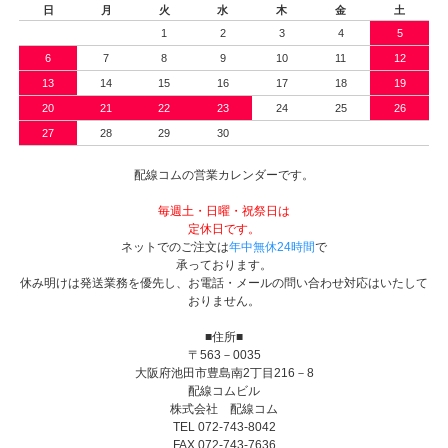
日
月
火
水
木
金
土
1
2
3
4
5
6
7
8
9
10
11
12
13
14
15
16
17
18
19
20
21
22
23
24
25
26
27
28
29
30
配線コムの営業カレンダーです。
毎週土・日曜・祝祭日は
定休日です。
ネットでのご注文は
年中無休24時間
で
承っております。
休み明けは発送業務を優先し、お電話・メールの問い合わせ対応はいたして
おりません。
■住所■
〒563－0035
大阪府池田市豊島南2丁目216－8
配線コムビル
株式会社 配線コム
TEL 072-743-8042
FAX 072-743-7636