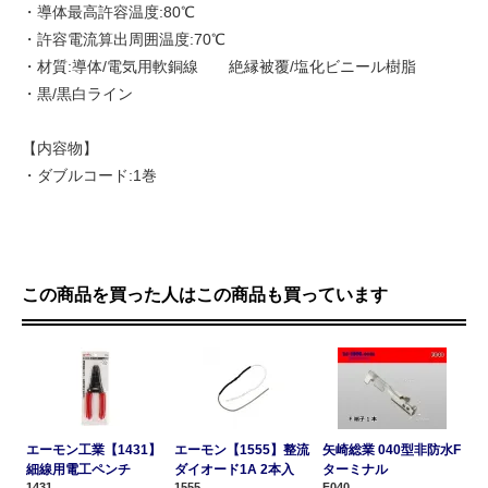
・導体最高許容温度:80℃
・許容電流算出周囲温度:70℃
・材質:導体/電気用軟銅線 絶縁被覆/塩化ビニール樹脂
・黒/黒白ライン
【内容物】
・ダブルコード:1巻
この商品を買った人はこの商品も買っています
エーモン工業【1431】
エーモン【1555】整流
矢崎総業 040型非防水F
細線用電工ペンチ
ダイオード1A 2本入
ターミナル
1431
1555
F040