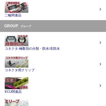
二輪関連品
GROUP
グループ
コネクタ-極数別の分類・防水/非防水
コネクタ用クリップ
ECU関連品