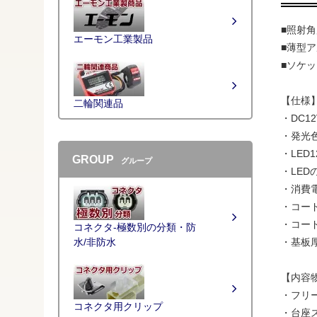
■照射
エーモン工業製品
■薄型
■ソケ
【仕様
二輪関連品
・DC1
・発光色
・LED1
GROUP
グループ
・LED
・消費電
・コード
・コード
コネクタ-極数別の分類・防
・基板厚
水/非防水
【内容
・フリー
コネクタ用クリップ
・台座ス