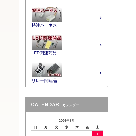
特注ハーネス
LED関連商品
リレー関連品
CALENDAR
カレンダー
2026年8月
日
月
火
水
木
金
土
1