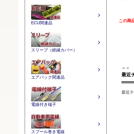
この商
ECU関連品
スリーブ（絶縁カバー）
＝＝
最近
エアバック関連品
最近チ
電線付き端子
スプール巻き電線