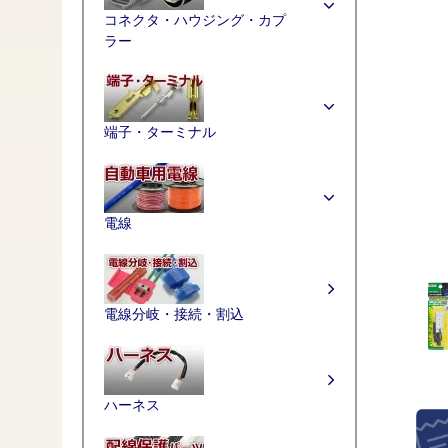
コネクタ・ハウジング・カプ
ラー
端子・ターミナル
電線
電線分岐・接続・割込
ハーネス