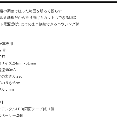
角度の調整で狙った範囲を明るく照らす
アルミ基板だから折り曲げもカットもできるLED
ット電源(別売)にそのまま接続できるハウジング付
】
2V車専用
:青
2灯
のサイズ:24mm×51mm
流:80mA
の太さ:0.2sq
の長さ:6cm
:0.5mm
物】
アングルLED(両面テープ付):1個
ペーサー:2個