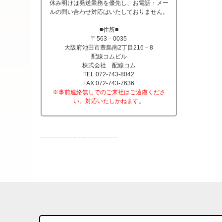
休み明けは発送業務を優先し、お電話・メー
ルの問い合わせ対応はいたしておりません。
■住所■
〒563－0035
大阪府池田市豊島南2丁目216－8
配線コムビル
株式会社 配線コム
TEL 072-743-8042
FAX 072-743-7636
※事前連絡無しでのご来社はご遠慮くださ
い。対応いたしかねます。
-------------------------------