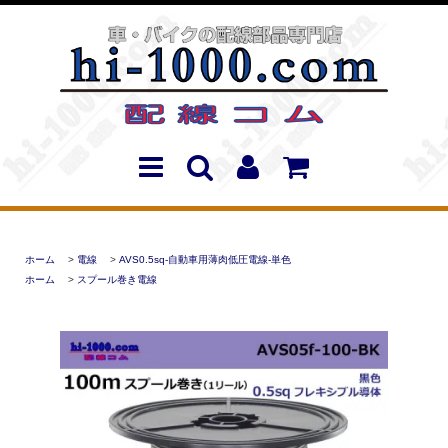
ホーム
>
電線
>
AVS0.5sq-自動車用薄肉低圧電線-単色
ホーム
>
スプール巻き電線