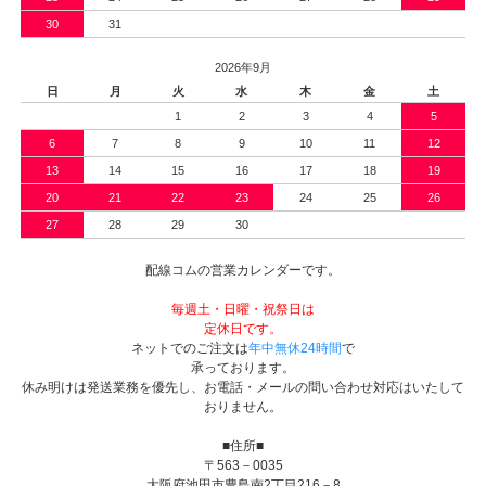
30
31
2026年9月
日
月
火
水
木
金
土
1
2
3
4
5
6
7
8
9
10
11
12
13
14
15
16
17
18
19
20
21
22
23
24
25
26
27
28
29
30
配線コムの営業カレンダーです。
毎週土・日曜・祝祭日は
定休日です。
ネットでのご注文は
年中無休24時間
で
承っております。
休み明けは発送業務を優先し、お電話・メールの問い合わせ対応はいたして
おりません。
■住所■
〒563－0035
大阪府池田市豊島南2丁目216－8