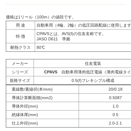
価格は1リール（100m）の値段です。
用 途
自動車用（4輪、2輪）の低圧回路配線に使用しま
CPAVSとは、AVS(f)の住友名称です。
特 徴
JASO D611 準拠
耐熱クラス
80℃
メーカー
住友電装
シリーズ
CPAVS
自動車用薄肉低圧電線（薄肉電線タイ
規格サイズ
0.5(f)フレキシブル構成
素線数/素線径(本/mm)
20/0.18
導体計算断面積(mm2)
0.5087
導体外径(mm)
1.0
絶縁体厚(mm)
0.5
仕上外径(mm)
2.0-2.1