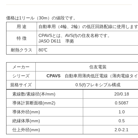
価格は1リール（30m）の値段です。
用 途
自動車用（4輪、2輪）の低圧回路配線に使用しま
CPAVSとは、AVS(f)の住友名称です。
特 徴
JASO D611 準拠
耐熱クラス
80℃
メーカー
住友電装
シリーズ
CPAVS
自動車用薄肉低圧電線（薄肉電線タイ
規格サイズ
0.5(f)フレキシブル構成
素線数/素線径(本/mm)
20/0.18
導体計算断面積(mm2)
0.5087
導体外径(mm)
1.0
絶縁体厚(mm)
0.5
仕上外径(mm)
2.0-2.1