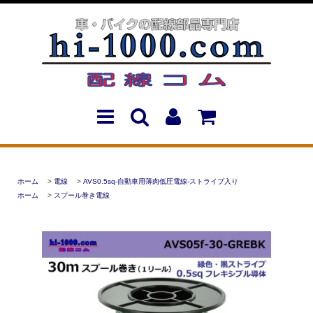
ホーム
>
電線
>
AVS0.5sq-自動車用薄肉低圧電線-ストライプ入り
ホーム
>
スプール巻き電線