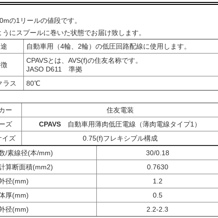
30mの1リールの値段です。
ようにスプールに巻いた状態でお届け致します。
 途
自動車用（4輪、2輪）の低圧回路配線に使用します。
CPAVSとは、AVS(f)の住友名称です。
 徴
JASO D611 準拠
クラス
80℃
カー
住友電装
ーズ
CPAVS
自動車用薄肉低圧電線（薄肉電線タイプ1）
サイズ
0.75(f)フレキシブル構成
/素線径(本/mm)
30/0.18
算断面積(mm2)
0.7630
径(mm)
1.2
厚(mm)
0.5
径(mm)
2.2-2.3