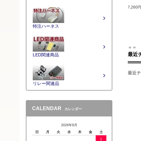
7,260
特注ハーネス
＝＝
最近
LED関連商品
最近チ
リレー関連品
CALENDAR
カレンダー
2026年8月
日
月
火
水
木
金
土
1