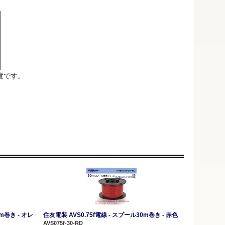
度です。
m巻き - オレ
住友電装 AVS0.75f電線 - スプール30m巻き - 赤色
AVS075f-30-RD