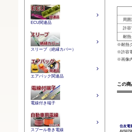
周囲温
ECU関連品
許容電
耐熱
※耐熱
スリーブ（絶縁カバー）
※許容
※画像
エアバック関連品
この商
電線付き端子
住友電装 
スプール巻き電線
AVS075