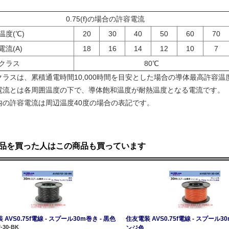
0.75(f)の場合の許容電流
度(℃)
20
30
40
50
60
70
流(A)
18
16
14
12
10
7
クラス
80℃
クラスは、累積通電時間10,000時間を目安とした場合の導体最高許容温
電流とは各周囲温度の下で、導体飽和温度が耐熱温度となる電流です。
内の許容電流は周辺温度40度の場合の表記です。
品を買った人はこの商品も買っています
AVS0.75f電線 - スプール30m巻き - 黒色
住友電装 AVS0.75f電線 - スプール30
f-30-BK
ンジ色