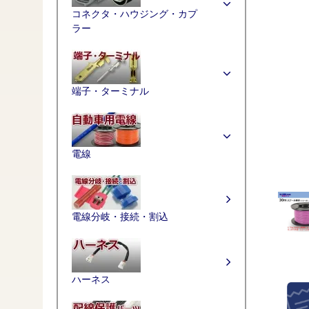
コネクタ・ハウジング・カプ
ラー
端子・ターミナル
電線
電線分岐・接続・割込
ハーネス