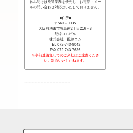
休み明けは発送業務を優先し、お電話・メー
ルの問い合わせ対応はいたしておりません。
■住所■
〒563－0035
大阪府池田市豊島南2丁目216－8
配線コムビル
株式会社 配線コム
TEL 072-743-8042
FAX 072-743-7636
※事前連絡無しでのご来社はご遠慮くださ
い。対応いたしかねます。
-------------------------------