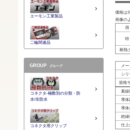
価格は
エーモン工業製品
画像の
用
特
二輪関連品
耐熱
GROUP
メー
グループ
シリ
規格
素線数
コネクタ-極数別の分類・防
水/非防水
導体計
導体外
絶縁体
仕上外
コネクタ用クリップ