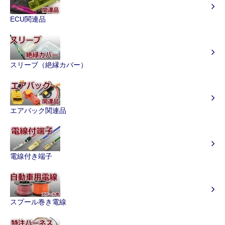
ECU関連品
スリーブ（絶縁カバー）
エアバック関連品
電線付き端子
スプール巻き電線