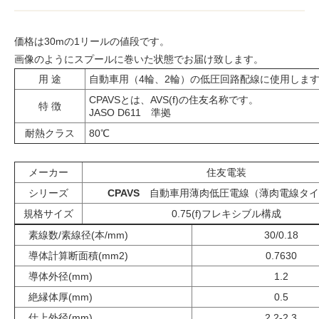
価格は30mの1リールの値段です。
画像のようにスプールに巻いた状態でお届け致します。
用 途
自動車用（4輪、2輪）の低圧回路配線に使用しま
CPAVSとは、AVS(f)の住友名称です。
特 徴
JASO D611 準拠
耐熱クラス
80℃
メーカー
住友電装
シリーズ
CPAVS
自動車用薄肉低圧電線（薄肉電線タイ
規格サイズ
0.75(f)フレキシブル構成
素線数/素線径(本/mm)
30/0.18
導体計算断面積(mm2)
0.7630
導体外径(mm)
1.2
絶縁体厚(mm)
0.5
仕上外径(mm)
2.2-2.3