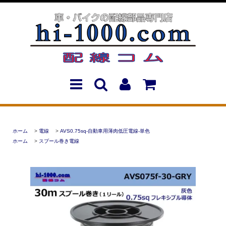
ホーム
>
電線
>
AVS0.75sq-自動車用薄肉低圧電線-単色
ホーム
>
スプール巻き電線