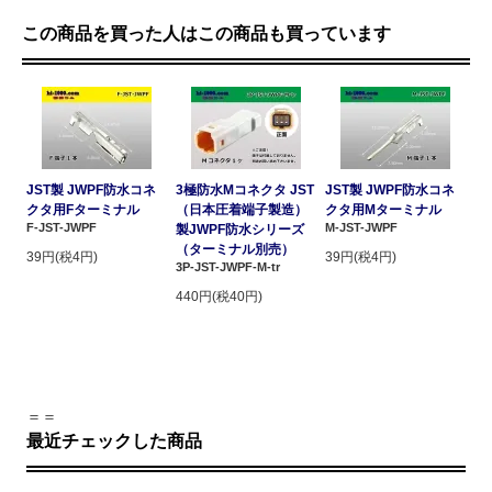
この商品を買った人はこの商品も買っています
JST製 JWPF防水コネ
3極防水Mコネクタ JST
JST製 JWPF防水コネ
クタ用Fターミナル
（日本圧着端子製造）
クタ用Mターミナル
F-JST-JWPF
M-JST-JWPF
製JWPF防水シリーズ
（ターミナル別売）
39円(税4円)
39円(税4円)
3P-JST-JWPF-M-tr
440円(税40円)
＝＝
最近チェックした商品