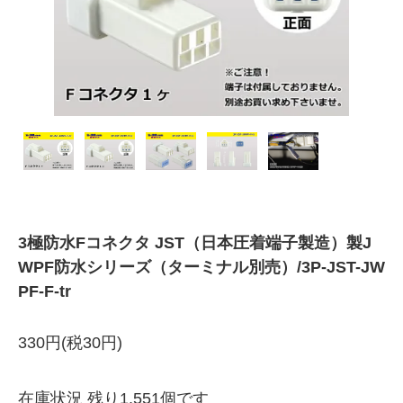
3極防水Fコネクタ JST（日本圧着端子製造）製J
WPF防水シリーズ（ターミナル別売）/3P-JST-JW
PF-F-tr
330円(税30円)
在庫状況 残り1,551個です