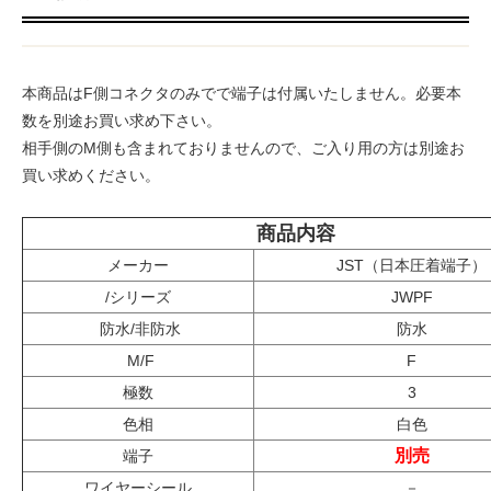
本商品はF側コネクタのみでで端子は付属いたしません。必要本
数を別途お買い求め下さい。
相手側のM側も含まれておりませんので、ご入り用の方は別途お
買い求めください。
商品内容
メーカー
JST（日本圧着端子）
/シリーズ
JWPF
防水/非防水
防水
M/F
F
極数
3
色相
白色
別売
端子
ワイヤーシール
－