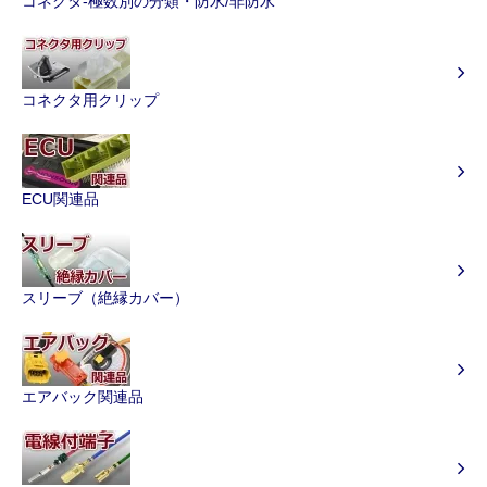
コネクタ-極数別の分類・防水/非防水
コネクタ用クリップ
ECU関連品
スリーブ（絶縁カバー）
エアバック関連品