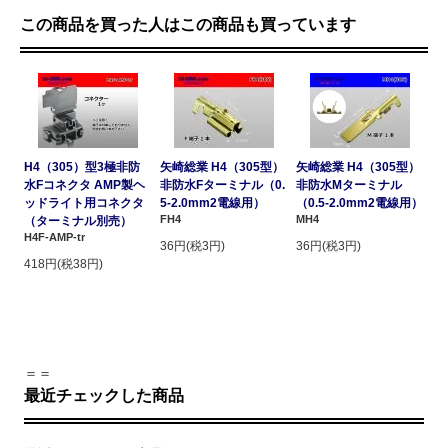
この商品を買った人はこの商品も買っています
H4（305）型3極非防
矢崎総業 H4（305型）
矢崎総業 H4（305型）
水Fコネクタ AMP製ヘ
非防水Fターミナル（0.
非防水Mターミナル
ッドライト用コネクタ
5-2.0mm2電線用）
（0.5-2.0mm2電線用）
FH4
MH4
（ターミナル別売）
H4F-AMP-tr
36円(税3円)
36円(税3円)
418円(税38円)
＝＝
最近チェックした商品