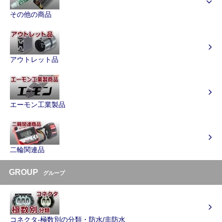
その他の商品
アウトレット品
エーモン工業製品
二輪関連品
GROUP
グループ
コネクタ-極数別の分類・防水/非防水