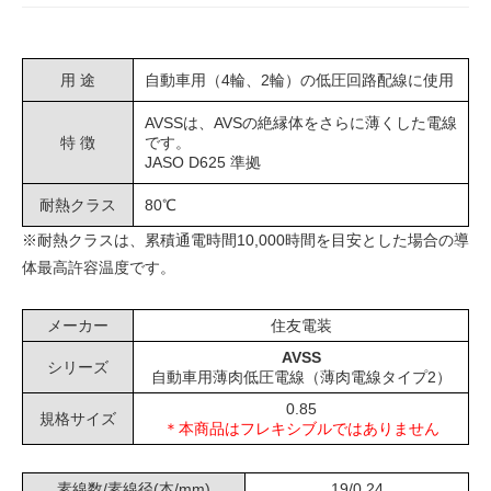
用 途
自動車用（4輪、2輪）の低圧回路配線に使用
AVSSは、AVSの絶縁体をさらに薄くした電線
特 徴
です。
JASO D625 準拠
耐熱クラス
80℃
※耐熱クラスは、累積通電時間10,000時間を目安とした場合の導
体最高許容温度です。
メーカー
住友電装
AVSS
シリーズ
自動車用薄肉低圧電線（薄肉電線タイプ2）
0.85
規格サイズ
＊本商品はフレキシブルではありません
素線数/素線径(本/mm)
19/0.24