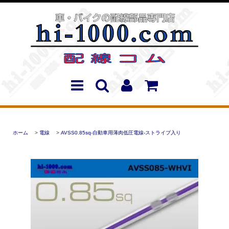
ホーム
>
電線
>
AVSS0.85sq-自動車用薄肉低圧電線-ストライプ入り