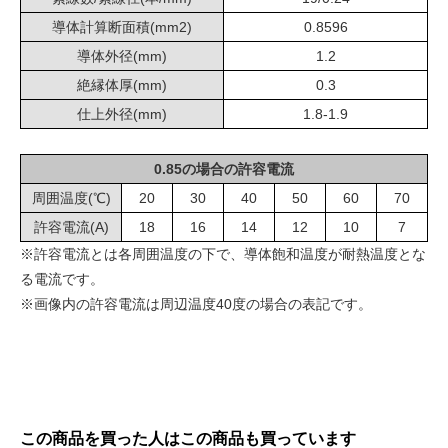
導体計算断面積(mm2)
0.8596
導体外径(mm)
1.2
絶縁体厚(mm)
0.3
仕上外径(mm)
1.8-1.9
0.85の場合の許容電流
周囲温度(℃)
20
30
40
50
60
70
許容電流(A)
18
16
14
12
10
7
※許容電流とは各周囲温度の下で、導体飽和温度が耐熱温度とな
る電流です。
※画像内の許容電流は周辺温度40度の場合の表記です。
この商品を買った人はこの商品も買っています