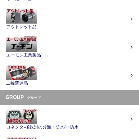
アウトレット品
エーモン工業製品
二輪関連品
GROUP
グループ
コネクタ-極数別の分類・防水/非防水