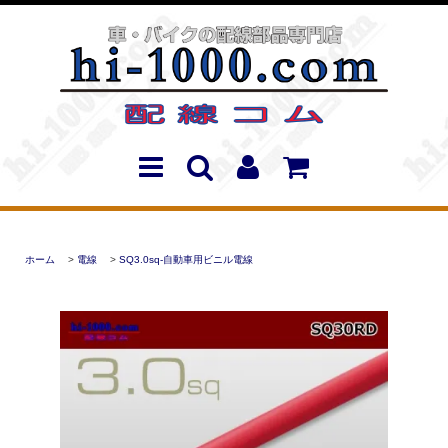
ホーム
>
電線
>
SQ3.0sq-自動車用ビニル電線