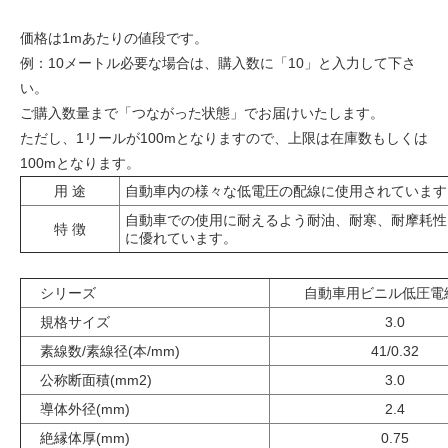
価格は1mあたりの値段です。
例：10メートル必要な場合は、購入数に「10」と入力して下さ
い。
ご購入数量まで「つながった状態」でお届けいたします。
ただし、1リールが100mとなりますので、上限は在庫数もしくは
100mとなります。
用 途
自動車内の様々な低電圧の配線に使用されています
自動車での使用に耐えるよう耐油、耐寒、耐摩耗性
特 徴
に優れています。
シリーズ
自動車用ビニル低圧電
規格サイズ
3.0
素線数/素線径(本/mm)
41/0.32
公称断面積(mm2)
3.0
導体外径(mm)
2.4
絶縁体厚(mm)
0.75