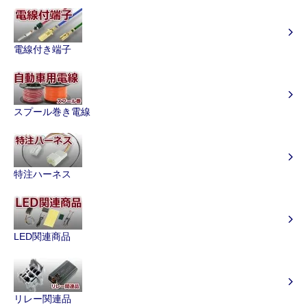
電線付き端子
スプール巻き電線
特注ハーネス
LED関連商品
リレー関連品