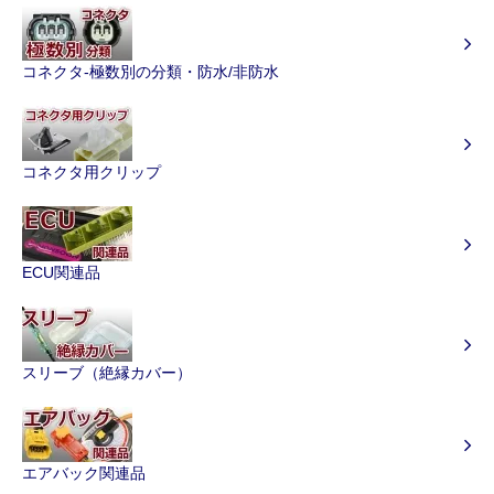
コネクタ-極数別の分類・防水/非防水
コネクタ用クリップ
ECU関連品
スリーブ（絶縁カバー）
エアバック関連品