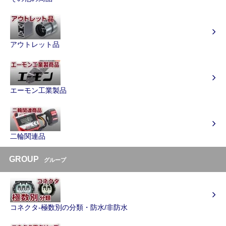
アウトレット品
エーモン工業製品
二輪関連品
GROUP
グループ
コネクタ-極数別の分類・防水/非防水