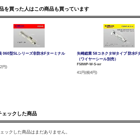
品を買った人はこの商品も買っています
 060型SLシリーズ非防水Fターミナル
矢崎総業 58コネクタWタイプ 防水F
L
（ワイヤーシール別売）
F58WP-W-S-wr
2円)
41円(税4円)
チェックした商品
ェックした商品はまだありません。