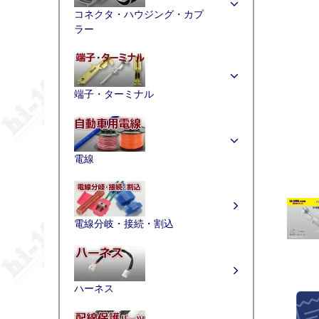
コネクタ・ハウジング・カプ
ラー
端子・ターミナル
電線
電線分岐・接続・割込
ハーネス