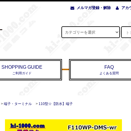
メルマガ登録・解除
アカ
SHOPPING GUIDE
FAQ
ご利用ガイド
よくある質問
>
端子・ターミナル
>
110型☆【防水】端子