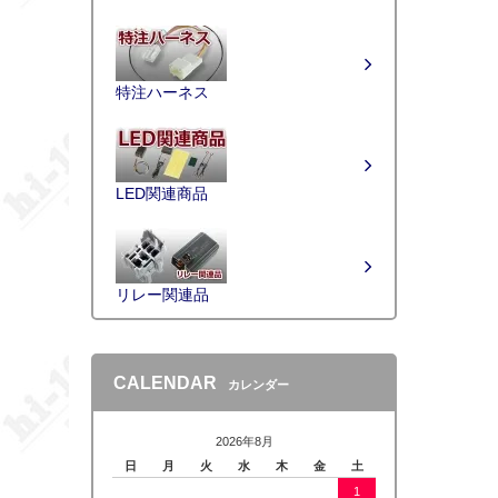
特注ハーネス
LED関連商品
リレー関連品
CALENDAR
カレンダー
2026年8月
日
月
火
水
木
金
土
1