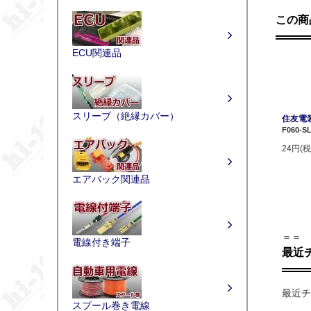
この商
ECU関連品
スリーブ（絶縁カバー）
住友電装
F060-S
24円(税
エアバック関連品
＝＝
電線付き端子
最近
最近チ
スプール巻き電線