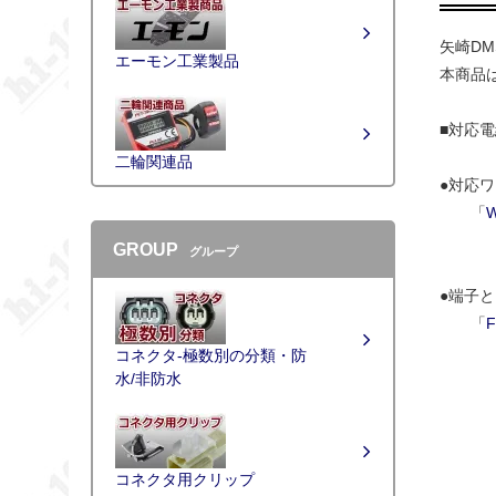
矢崎D
エーモン工業製品
本商品
■対応電線
二輪関連品
●対応
「
W
GROUP
グループ
●端子
「
F
コネクタ-極数別の分類・防
水/非防水
コネクタ用クリップ