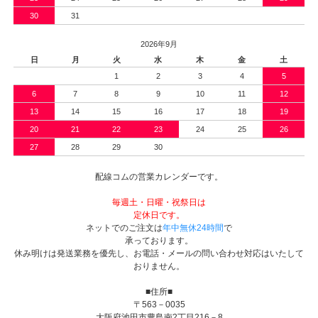
30
31
2026年9月
日
月
火
水
木
金
土
1
2
3
4
5
6
7
8
9
10
11
12
13
14
15
16
17
18
19
20
21
22
23
24
25
26
27
28
29
30
配線コムの営業カレンダーです。
毎週土・日曜・祝祭日は
定休日です。
ネットでのご注文は
年中無休24時間
で
承っております。
休み明けは発送業務を優先し、お電話・メールの問い合わせ対応はいたして
おりません。
■住所■
〒563－0035
大阪府池田市豊島南2丁目216－8