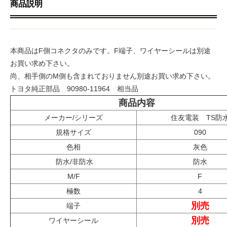
商品説明
本商品はF側コネクタのみです。F端子、ワイヤーシールは別途
お買い求め下さい。
尚、相手側のM側も含まれておりません別途お買い求め下さい。
トヨタ純正部品 90980-11964 相当品
商品内容
メーカー/シリーズ
住友電装 TS防
規格サイズ
090
色相
灰色
防水/非防水
防水
M/F
F
極数
4
別売
端子
別売
ワイヤーシール