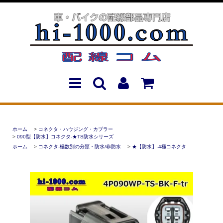
ホーム
>
コネクタ・ハウジング・カプラー
>
090型【防水】コネクタ-★TS防水シリーズ
ホーム
>
コネクタ-極数別の分類・防水/非防水
>
★【防水】-4極コネクタ